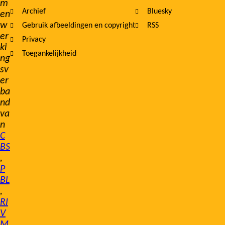
m
Archief
Bluesky
en
w
Gebruik afbeeldingen en copyright
RSS
er
Privacy
ki
Toegankelijkheid
ng
sv
er
ba
nd
va
n
C
BS
,
P
BL
,
RI
V
M