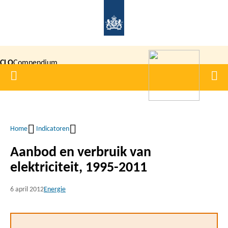
Overslaan
en
naar
de
CLO
Compendium
inhoud
Home
Men
gaan
|
voor de
Leefomgeving
Home
Indicatoren
Kruimelpad
Aanbod en verbruik van
elektriciteit, 1995-2011
6 april 2012
Energie