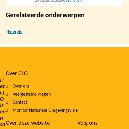
24 augustus 2020
Gezondheid
Gerelateerde onderwerpen
Energie
Over CLO
Footer
H
et
Over ons
navigation
CL
Veelgestelde vragen
O
Contact
is
Monitor Nationale Omgevingsvisie
ee
n
Over deze website
Volg ons
sa