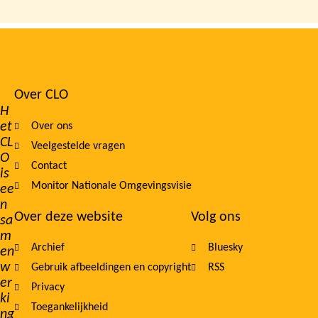
Over CLO
Footer
H
et
Over ons
navigation
CL
Veelgestelde vragen
O
Contact
is
Monitor Nationale Omgevingsvisie
ee
n
Over deze website
Volg ons
sa
m
Archief
Bluesky
en
w
Gebruik afbeeldingen en copyright
RSS
er
Privacy
ki
Toegankelijkheid
ng