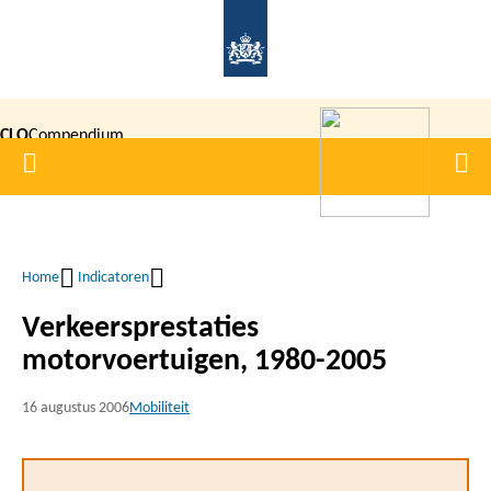
Overslaan
en
naar
de
CLO
Compendium
inhoud
Home
Men
gaan
|
voor de
Leefomgeving
Home
Indicatoren
Kruimelpad
Verkeersprestaties
motorvoertuigen, 1980-2005
16 augustus 2006
Mobiliteit