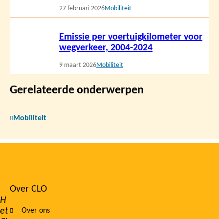
27 februari 2026
Mobiliteit
Lees
Emissie per voertuigkilometer voor
meer
wegverkeer, 2004-2024
9 maart 2026
Mobiliteit
Gerelateerde onderwerpen
Mobiliteit
Over CLO
Footer
H
et
Over ons
navigation