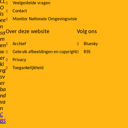
CL
Veelgestelde vragen
O
Contact
is
Monitor Nationale Omgevingsvisie
ee
n
Over deze website
Volg ons
sa
m
Archief
Bluesky
en
w
Gebruik afbeeldingen en copyright
RSS
er
Privacy
ki
Toegankelijkheid
ng
sv
er
ba
nd
va
n
C
BS
,