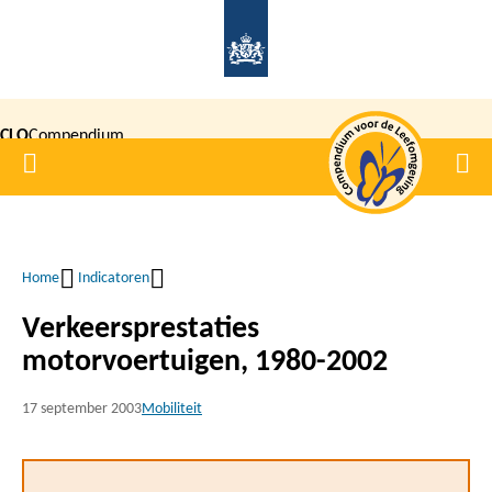
Overslaan
en
naar
de
CLO
Compendium
inhoud
Home
Men
gaan
|
voor de
Leefomgeving
Home
Indicatoren
Kruimelpad
Verkeersprestaties
motorvoertuigen, 1980-2002
17 september 2003
Mobiliteit