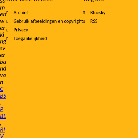
sa
m
Archief
Bluesky
en
w
Gebruik afbeeldingen en copyright
RSS
er
Privacy
ki
Toegankelijkheid
ng
sv
er
ba
nd
va
n
C
BS
,
P
BL
,
RI
V