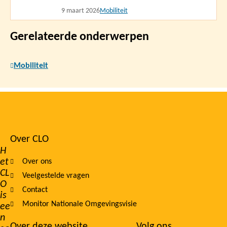
9 maart 2026
Mobiliteit
Gerelateerde onderwerpen
Mobiliteit
Over CLO
Footer
H
et
Over ons
navigation
CL
Veelgestelde vragen
O
Contact
is
Monitor Nationale Omgevingsvisie
ee
n
Over deze website
Volg ons