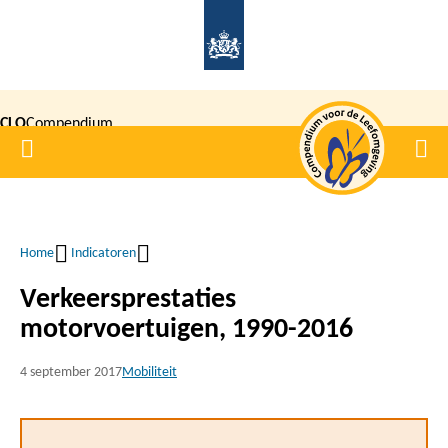
Overslaan
en
naar
de
CLO
Compendium
inhoud
Home
Men
gaan
|
voor de
Leefomgeving
Home
Indicatoren
Kruimelpad
Verkeersprestaties
motorvoertuigen, 1990-2016
4 september 2017
Mobiliteit