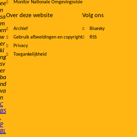
Monitor Nationale Omgevingsvisie
ee
n
Over deze website
Volg ons
sa
m
Archief
Bluesky
en
w
Gebruik afbeeldingen en copyright
RSS
er
Privacy
ki
Toegankelijkheid
ng
sv
er
ba
nd
va
n
C
BS
,
P
BL