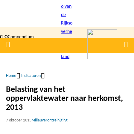
Overslaan
en
naar
de
CLO
Compendium
inhoud
Home
Men
gaan
|
voor de
Leefomgeving
Home
Indicatoren
Kruimelpad
Belasting van het
oppervlaktewater naar herkomst,
2013
7 oktober 2015
Milieuverontreiniging