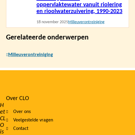
oppervlaktewater vanuit riolering
en rioolwaterzuivering, 1990-2023
18 november 2025
Milieuverontreiniging
Gerelateerde onderwerpen
Milieuverontreiniging
Over CLO
Footer
H
et
Over ons
navigation
CL
Veelgestelde vragen
O
Contact
is