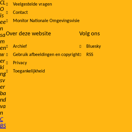
CL
Veelgestelde vragen
O
Contact
is
Monitor Nationale Omgevingsvisie
ee
n
Over deze website
Volg ons
sa
m
Archief
Bluesky
en
w
Gebruik afbeeldingen en copyright
RSS
er
Privacy
ki
Toegankelijkheid
ng
sv
er
ba
nd
va
n
C
BS