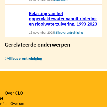
Lees
Belasting van het
meer
oppervlaktewater vanuit riolering
en rioolwaterzuivering, 1990-2023
18 november 2025
Milieuverontreiniging
Gerelateerde onderwerpen
Milieuverontreiniging
Over CLO
Footer
H
et
Over ons
navigation