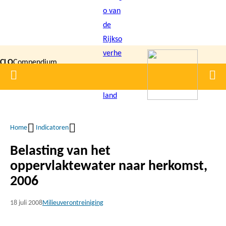
Overslaan
en
naar
de
CLO
Compendium
inhoud
Home
Men
gaan
|
voor de
Leefomgeving
Home
Indicatoren
Kruimelpad
Belasting van het
oppervlaktewater naar herkomst,
2006
18 juli 2008
Milieuverontreiniging