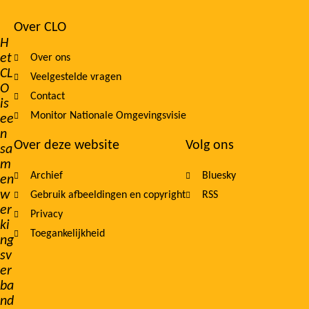
Over CLO
Footer
H
et
Over ons
navigation
CL
Veelgestelde vragen
O
Contact
is
Monitor Nationale Omgevingsvisie
ee
n
Over deze website
Volg ons
sa
m
Archief
Bluesky
en
w
Gebruik afbeeldingen en copyright
RSS
er
Privacy
ki
Toegankelijkheid
ng
sv
er
ba
nd