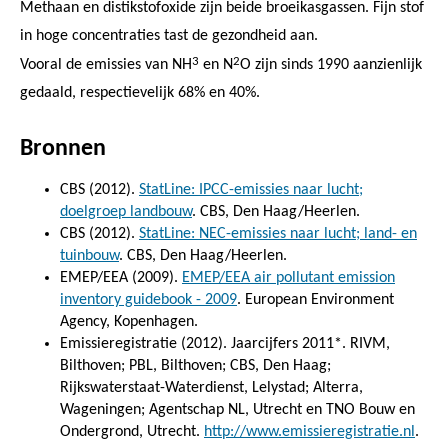
Methaan en distikstofoxide zijn beide broeikasgassen. Fijn stof
in hoge concentraties tast de gezondheid aan.
3
2
Vooral de emissies van NH
en N
O zijn sinds 1990 aanzienlijk
gedaald, respectievelijk 68% en 40%.
Bronnen
CBS (2012).
StatLine: IPCC-emissies naar lucht;
doelgroep landbouw
. CBS, Den Haag/Heerlen.
CBS (2012).
StatLine: NEC-emissies naar lucht; land- en
tuinbouw
. CBS, Den Haag/Heerlen.
EMEP/EEA (2009).
EMEP/EEA air pollutant emission
inventory guidebook - 2009
. European Environment
Agency, Kopenhagen.
Emissieregistratie (2012). Jaarcijfers 2011*. RIVM,
Bilthoven; PBL, Bilthoven; CBS, Den Haag;
Rijkswaterstaat-Waterdienst, Lelystad; Alterra,
Wageningen; Agentschap NL, Utrecht en TNO Bouw en
Ondergrond, Utrecht.
http://www.emissieregistratie.nl
.