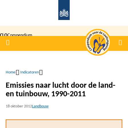
Overslaan
en
naar
de
CLO
Compendium
inhoud
Home
Men
gaan
|
voor de
Leefomgeving
Home
Indicatoren
Kruimelpad
Emissies naar lucht door de land-
en tuinbouw, 1990-2011
18 oktober 2012
Landbouw