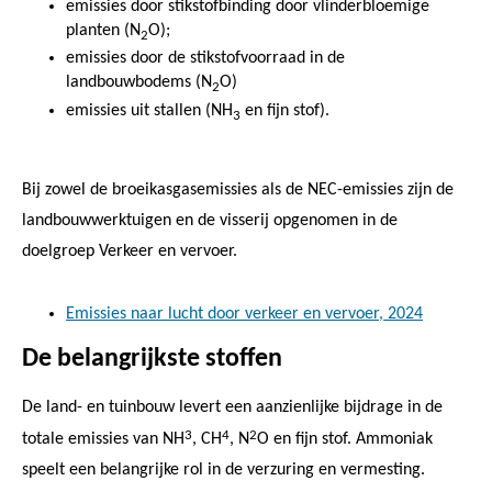
emissies door stikstofbinding door vlinderbloemige
planten (N
O);
2
emissies door de stikstofvoorraad in de
landbouwbodems (N
O)
2
emissies uit stallen (NH
en fijn stof).
3
Bij zowel de broeikasgasemissies als de NEC-emissies zijn de
landbouwwerktuigen en de visserij opgenomen in de
doelgroep Verkeer en vervoer.
Emissies naar lucht door verkeer en vervoer, 2024
De belangrijkste stoffen
De land- en tuinbouw levert een aanzienlijke bijdrage in de
3
4
2
totale emissies van NH
, CH
, N
O en fijn stof. Ammoniak
speelt een belangrijke rol in de verzuring en vermesting.