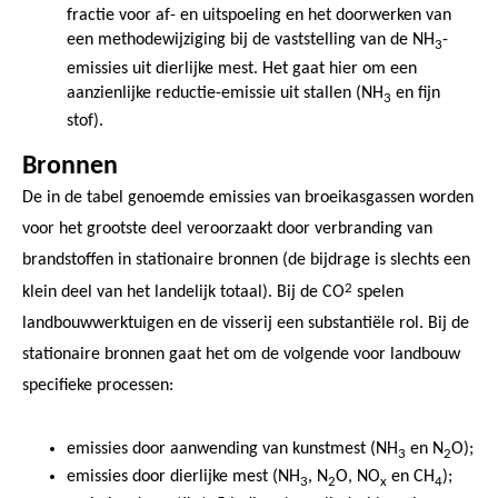
fractie voor af- en uitspoeling en het doorwerken van
een methodewijziging bij de vaststelling van de NH
-
3
emissies uit dierlijke mest. Het gaat hier om een
aanzienlijke reductie-emissie uit stallen (NH
en fijn
3
stof).
Bronnen
De in de tabel genoemde emissies van broeikasgassen worden
voor het grootste deel veroorzaakt door verbranding van
brandstoffen in stationaire bronnen (de bijdrage is slechts een
2
klein deel van het landelijk totaal). Bij de CO
spelen
landbouwwerktuigen en de visserij een substantiële rol. Bij de
stationaire bronnen gaat het om de volgende voor landbouw
specifieke processen:
emissies door aanwending van kunstmest (NH
en N
O);
3
2
emissies door dierlijke mest (NH
, N
O, NO
en CH
);
3
2
x
4