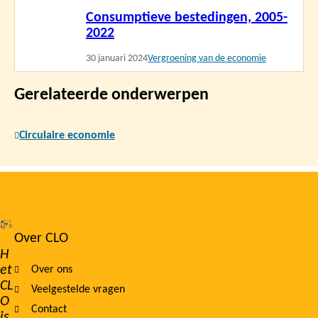
Consumptieve bestedingen, 2005-
meer
2022
30 januari 2024
Vergroening van de economie
Gerelateerde onderwerpen
Circulaire economie
Over CLO
Footer
H
et
Over ons
navigation
CL
Veelgestelde vragen
O
Contact
is