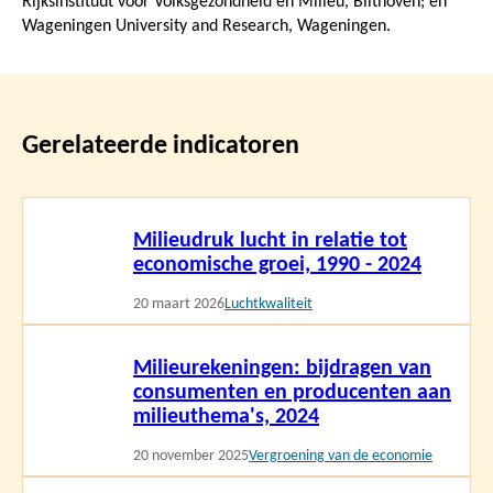
Rijksinstituut voor Volksgezondheid en Milieu, Bilthoven; en
Wageningen University and Research, Wageningen.
Gerelateerde indicatoren
Lees
Milieudruk lucht in relatie tot
meer
economische groei, 1990 - 2024
20 maart 2026
Luchtkwaliteit
Lees
Milieurekeningen: bijdragen van
meer
consumenten en producenten aan
milieuthema's, 2024
20 november 2025
Vergroening van de economie
Lees