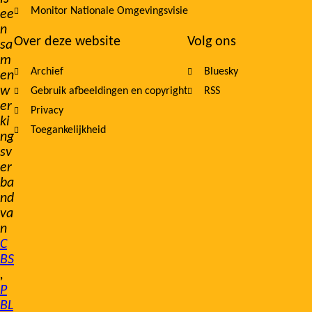
Monitor Nationale Omgevingsvisie
ee
n
Over deze website
Volg ons
sa
m
Archief
Bluesky
en
w
Gebruik afbeeldingen en copyright
RSS
er
Privacy
ki
Toegankelijkheid
ng
sv
er
ba
nd
va
n
C
BS
,
P
BL