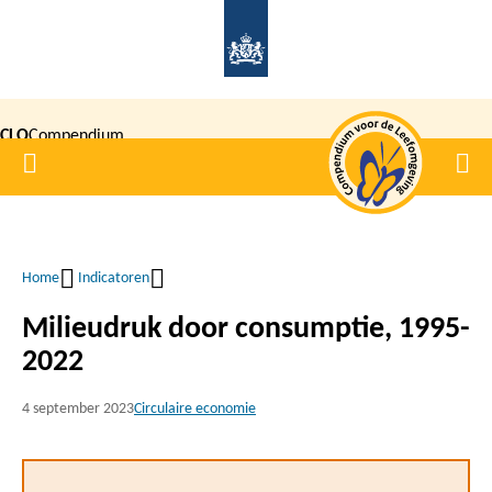
Overslaan
en
naar
de
CLO
Compendium
inhoud
Home
Men
gaan
|
voor de
Leefomgeving
Home
Indicatoren
Kruimelpad
Milieudruk door consumptie, 1995-
2022
4 september 2023
Circulaire economie