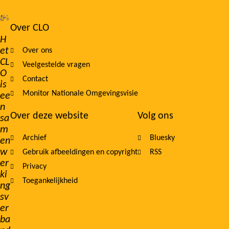
Over CLO
Footer
H
et
Over ons
navigation
CL
Veelgestelde vragen
O
Contact
is
Monitor Nationale Omgevingsvisie
ee
n
Over deze website
Volg ons
sa
m
Archief
Bluesky
en
w
Gebruik afbeeldingen en copyright
RSS
er
Privacy
ki
Toegankelijkheid
ng
sv
er
ba