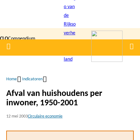
Overslaan
en
naar
de
CLO
Compendium
inhoud
Home
Men
gaan
|
voor de
Leefomgeving
Home
Indicatoren
Kruimelpad
Afval van huishoudens per
inwoner, 1950-2001
12 mei 2003
Circulaire economie