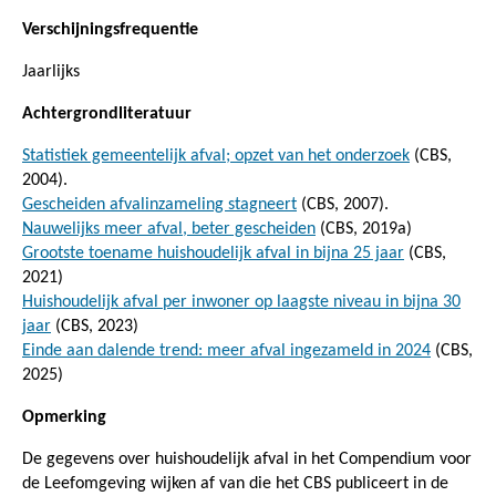
Verschijningsfrequentie
Jaarlijks
Achtergrondliteratuur
Statistiek gemeentelijk afval; opzet van het onderzoek
(CBS,
2004).
Gescheiden afvalinzameling stagneert
(CBS, 2007).
Nauwelijks meer afval, beter gescheiden
(CBS, 2019a)
Grootste toename huishoudelijk afval in bijna 25 jaar
(CBS,
2021)
Huishoudelijk afval per inwoner op laagste niveau in bijna 30
jaar
(CBS, 2023)
Einde aan dalende trend: meer afval ingezameld in 2024
(CBS,
2025)
Opmerking
De gegevens over huishoudelijk afval in het Compendium voor
de Leefomgeving wijken af van die het CBS publiceert in de