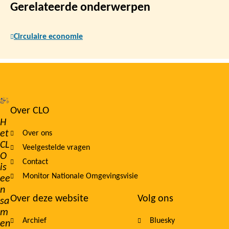
Gerelateerde onderwerpen
Circulaire economie
Over CLO
Footer
H
et
Over ons
navigation
CL
Veelgestelde vragen
O
Contact
is
Monitor Nationale Omgevingsvisie
ee
n
Over deze website
Volg ons
sa
m
Archief
Bluesky
en