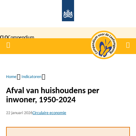
Overslaan
en
naar
de
CLO
Compendium
inhoud
Home
Men
gaan
|
voor de
Leefomgeving
Home
Indicatoren
Kruimelpad
Afval van huishoudens per
inwoner, 1950-2024
22 januari 2026
Circulaire economie