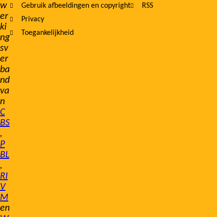
w
Gebruik afbeeldingen en copyright
RSS
er
Privacy
ki
Toegankelijkheid
ng
sv
er
ba
nd
va
n
C
BS
,
P
BL
,
RI
V
M
en