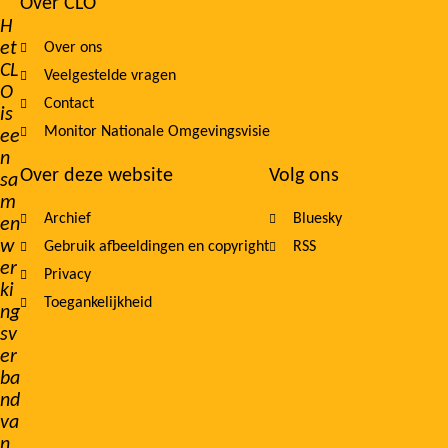
Over CLO
Footer
H
et
Over ons
navigation
CL
Veelgestelde vragen
O
Contact
is
Monitor Nationale Omgevingsvisie
ee
n
Over deze website
Volg ons
sa
m
Archief
Bluesky
en
w
Gebruik afbeeldingen en copyright
RSS
er
Privacy
ki
Toegankelijkheid
ng
sv
er
ba
nd
va
n