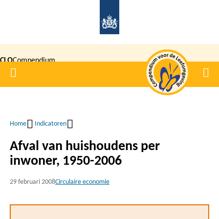
Overslaan
en
naar
de
CLO
Compendium
inhoud
Home
Men
gaan
|
voor de
Leefomgeving
Home
Indicatoren
Kruimelpad
Afval van huishoudens per
inwoner, 1950-2006
29 februari 2008
Circulaire economie