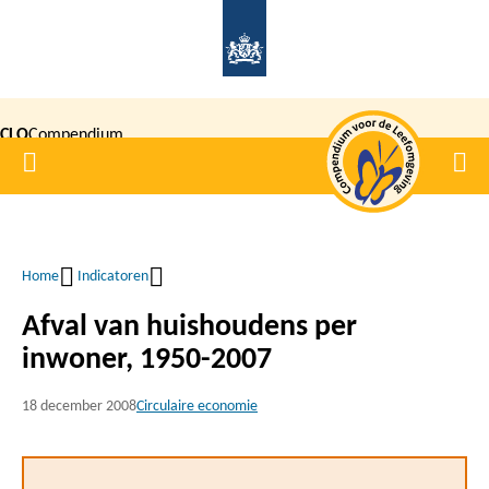
Overslaan
en
naar
de
CLO
Compendium
inhoud
Home
Men
gaan
|
voor de
Leefomgeving
Home
Indicatoren
Kruimelpad
Afval van huishoudens per
inwoner, 1950-2007
18 december 2008
Circulaire economie