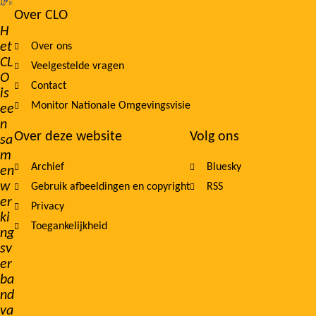
Over CLO
Footer
H
et
Over ons
navigation
CL
Veelgestelde vragen
O
Contact
is
Monitor Nationale Omgevingsvisie
ee
n
Over deze website
Volg ons
sa
m
Archief
Bluesky
en
w
Gebruik afbeeldingen en copyright
RSS
er
Privacy
ki
Toegankelijkheid
ng
sv
er
ba
nd
va