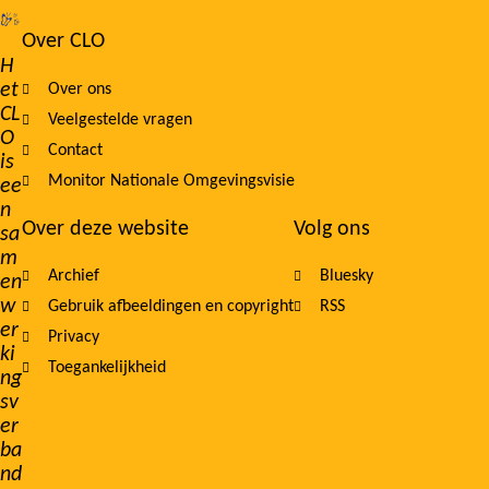
Over CLO
Footer
H
et
Over ons
navigation
CL
Veelgestelde vragen
O
Contact
is
Monitor Nationale Omgevingsvisie
ee
n
Over deze website
Volg ons
sa
m
Archief
Bluesky
en
w
Gebruik afbeeldingen en copyright
RSS
er
Privacy
ki
Toegankelijkheid
ng
sv
er
ba
nd