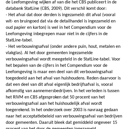
de Leefomgeving wijken af van die het CBS publiceert in de
databank StatLine (CBS, 2009). Dit verschil komt door:
- Het afval dat door derden is ingezameld: dit afval (vooral
wit- en bruingoed dat via de detailhandel is ingezameld en
oud papier en karton) is wel in het Compendium voor de
Leefomgeving inbegrepen maar niet in de cijfers in de
StatLine-tabel.
- Het verbouwingsafval (onder andere puin, hout, metalen en
vlakglas). Al het door gemeenten ingezamelde
verbouwingsafval wordt meegeteld in de StatLine-tabel. Voor
het bepalen van de cijfers in het Compendium voor de
Leefomgeving is maar een deel van dit verbouwingsafval
toegedeeld aan het afval van huishoudens. Reden daarvoor is
dat een deel van dit afval eigenlijk bedrijfsafval is, vooral
afkomstig van aannemersbedrijven. In het verleden is tussen
het RIVM en CBS afgesproken dat 50 procent van het
verbouwingsafval aan het huishoudelijk afval wordt
toegerekend. In het onderzoek over 2003 is navraag gedaan
naar het acceptatiebeleid van verbouwingsafval van bedrijven
door gemeenten. Daaruit bleek dat gemiddeld ongeveer 15
procent van het door de gemeenten ingezameld