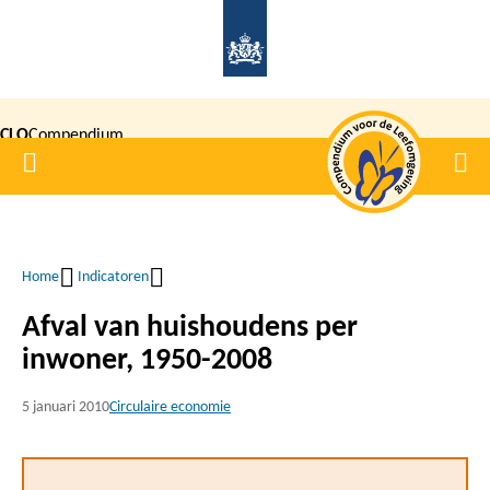
Overslaan
en
naar
de
CLO
Compendium
inhoud
Home
Men
gaan
|
voor de
Leefomgeving
Home
Indicatoren
Kruimelpad
Afval van huishoudens per
inwoner, 1950-2008
5 januari 2010
Circulaire economie