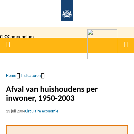
Overslaan
en
naar
de
CLO
Compendium
inhoud
Home
Men
gaan
|
voor de
Leefomgeving
Home
Indicatoren
Kruimelpad
Afval van huishoudens per
inwoner, 1950-2003
13 juli 2004
Circulaire economie