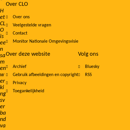
Over CLO
Footer
H
et
Over ons
navigation
CL
Veelgestelde vragen
O
Contact
is
Monitor Nationale Omgevingsvisie
ee
n
Over deze website
Volg ons
sa
m
Archief
Bluesky
en
w
Gebruik afbeeldingen en copyright
RSS
er
Privacy
ki
Toegankelijkheid
ng
sv
er
ba
nd
va