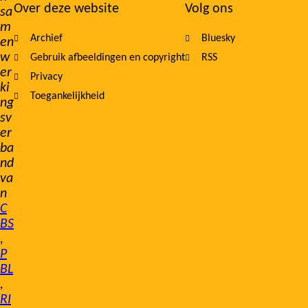
Over deze website
Volg ons
sa
m
Archief
Bluesky
en
w
Gebruik afbeeldingen en copyright
RSS
er
Privacy
ki
Toegankelijkheid
ng
sv
er
ba
nd
va
n
C
BS
,
P
BL
,
RI