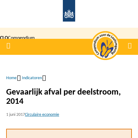
Overslaan
en
naar
de
CLO
Compendium
inhoud
Home
Men
gaan
|
voor de
Leefomgeving
Home
Indicatoren
Kruimelpad
Gevaarlijk afval per deelstroom,
2014
1 juni 2017
Circulaire economie