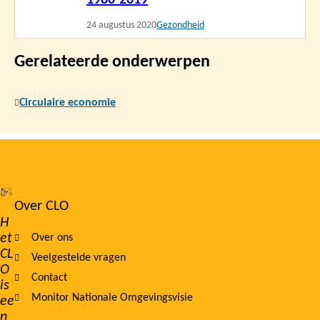
24 augustus 2020
Gezondheid
Gerelateerde onderwerpen
Circulaire economie
Over CLO
Footer
H
et
Over ons
navigation
CL
Veelgestelde vragen
O
Contact
is
Monitor Nationale Omgevingsvisie
ee
n