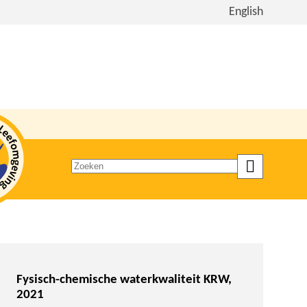
Bekijk
English
de
site
in
het
Engels
Zoeken
op
trefwoord
Fysisch-chemische waterkwaliteit KRW,
2021