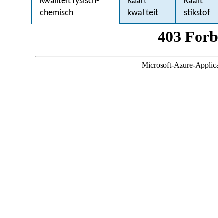
Kwaliteit fysisch-
Kaart
Kaart
chemisch
kwaliteit
stikstof