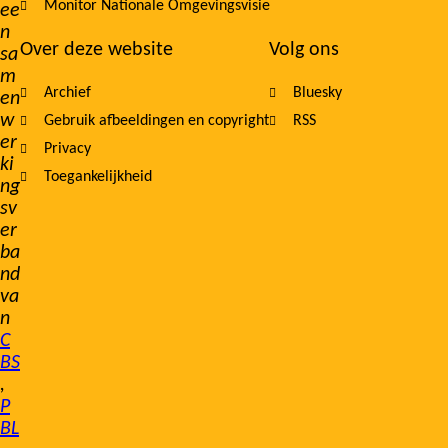
Monitor Nationale Omgevingsvisie
ee
n
Over deze website
Volg ons
sa
m
Archief
Bluesky
en
w
Gebruik afbeeldingen en copyright
RSS
er
Privacy
ki
Toegankelijkheid
ng
sv
er
ba
nd
va
n
C
BS
,
P
BL