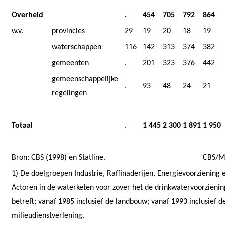
Overheid
.
454
705
792
864
w.v.
provincies
29
19
20
18
19
waterschappen
116
142
313
374
382
gemeenten
.
201
323
376
442
gemeenschappelijke
.
93
48
24
21
regelingen
Totaal
.
1 445
2 300
1 891
1 950
Bron: CBS (1998) en Statline.
CBS/M
1) De doelgroepen Industrie, Raffinaderijen, Energievoorziening 
Actoren in de waterketen voor zover het de drinkwatervoorzienin
betreft; vanaf 1985 inclusief de landbouw; vanaf 1993 inclusief d
milieudienstverlening.