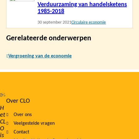
Verduurzaming van handelsketens
meer
1985-2018
30 september 2021
Circulaire economie
Gerelateerde onderwerpen
Vergroening van de economie
Over CLO
Footer
H
et
Over ons
navigation
CL
Veelgestelde vragen
O
Contact
is