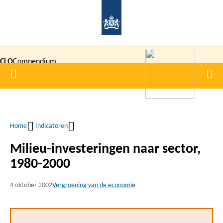
Overslaan
en
naar
de
CLO
Compendium
inhoud
Home
Men
gaan
|
voor de
Leefomgeving
Home
Indicatoren
Kruimelpad
Milieu-investeringen naar sector,
1980-2000
4 oktober 2002
Vergroening van de economie