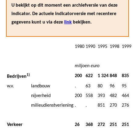
U bekijkt op dit moment een archiefversie van deze
indicator. De actuele indicatorversie met recentere
gegevens kunt u via deze
link
bekijken.
1980
1990
1995
1998
1999
miljoen euro
1)
200
622
1 324
848
835
Bedrijven
w.v.
landbouw
.
63
80
96
95
nijverheid
200
558
393
482
464
milieudienstverlening
.
.
851
270
276
Verkeer
26
368
272
251
251