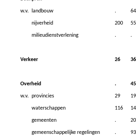
w.v.
landbouw
.
64
nijverheid
200
55
milieudienstverlening
.
.
Verkeer
26
36
Overheid
.
45
w.v.
provincies
29
19
waterschappen
116
14
gemeenten
.
20
gemeenschappelijke regelingen
.
93