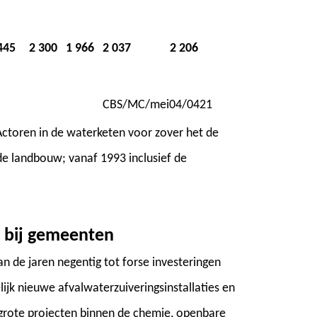
445
2 300
1 966
2 037
2 206
CBS/MC/mei04/0421
Actoren in de waterketen voor zover het de
 de landbouw; vanaf 1993 inclusief de
n bij gemeenten
n de jaren negentig tot forse investeringen
ijk nieuwe afvalwaterzuiveringsinstallaties en
 grote projecten binnen de chemie, openbare