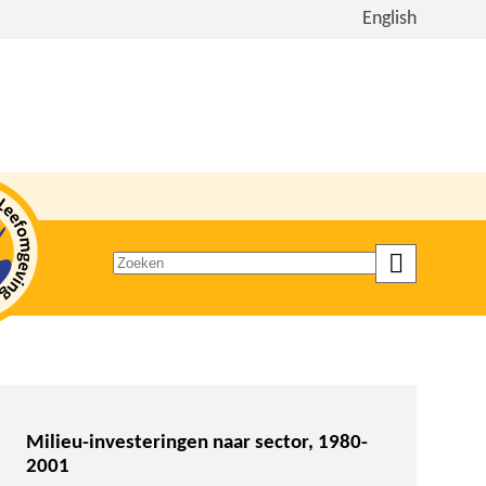
Bekijk
English
de
site
in
het
Engels
Zoeken
op
trefwoord
Milieu-investeringen naar sector, 1980-
2001