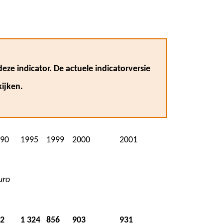
eze indicator. De actuele indicatorversie
ijken.
90
1995
1999
2000
2001
uro
2
1 324
856
903
931