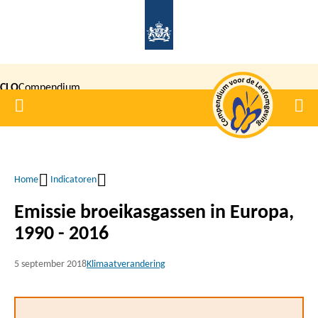
Overslaan
en
naar
de
CLO
Compendium
inhoud
Home
Men
gaan
|
voor de
Leefomgeving
Home
Indicatoren
Kruimelpad
Emissie broeikasgassen in Europa,
1990 - 2016
5 september 2018
Klimaatverandering