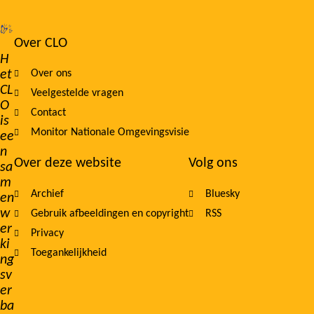
Over CLO
Footer
H
et
Over ons
navigation
CL
Veelgestelde vragen
O
Contact
is
Monitor Nationale Omgevingsvisie
ee
n
Over deze website
Volg ons
sa
m
Archief
Bluesky
en
w
Gebruik afbeeldingen en copyright
RSS
er
Privacy
ki
Toegankelijkheid
ng
sv
er
ba