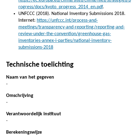
https://ec.europa.eu/clima/sites/clima/files/strategies/p
rogress/docs/kyoto_progress_2014_en.pdf
.
UNFCCC (2018). National Inventory Submissions 2018.
Internet:
https://unfccc.int/process-and-
meetings/transparency-and-reporting/reporting-and-
review-under-the-convention/greenhouse-gas-
inventories-annex-i-parties/national-inventory-
submissions-2018
Technische toelichting
Naam van het gegeven
-
Omschrijving
-
Verantwoordelijk instituut
-
Berekeningswijze