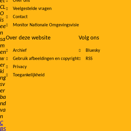
et
Over ons
navigation
CL
Veelgestelde vragen
O
Contact
is
Monitor Nationale Omgevingsvisie
ee
n
Over deze website
Volg ons
sa
m
Archief
Bluesky
en
w
Gebruik afbeeldingen en copyright
RSS
er
Privacy
ki
Toegankelijkheid
ng
sv
er
ba
nd
va
n
C
BS