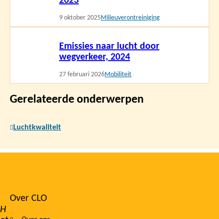
2023
9 oktober 2025
Milieuverontreiniging
Lees
Emissies naar lucht door
meer
wegverkeer, 2024
27 februari 2026
Mobiliteit
Gerelateerde onderwerpen
Luchtkwaliteit
Over CLO
Footer
H