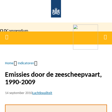
Overslaan
en
naar
de
CLO
Compendium
inhoud
Home
Men
gaan
|
voor de
Leefomgeving
Home
Indicatoren
Kruimelpad
Emissies door de zeescheepvaart,
1990-2009
14 september 2010
Luchtkwaliteit