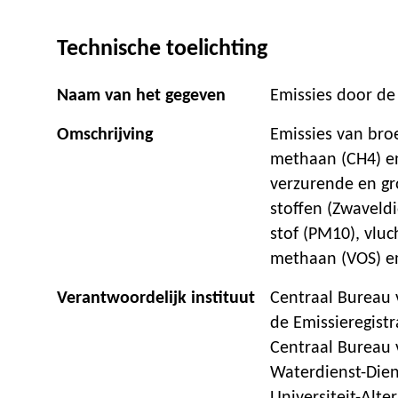
Technische toelichting
Naam van het gegeven
Emissies door de
Omschrijving
Emissies van bro
methaan (CH4) en
verzurende en gr
stoffen (Zwaveldi
stof (PM10), vluc
methaan (VOS) e
Verantwoordelijk instituut
Centraal Bureau v
de Emissieregist
Centraal Bureau v
Waterdienst-Dien