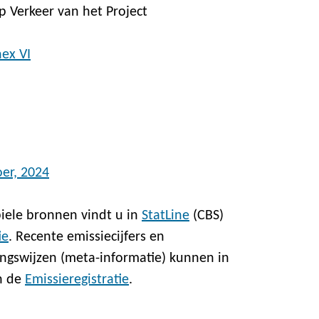
p Verkeer van het Project
ex VI
oer, 2024
iele bronnen vindt u in
StatLine
(CBS)
ie
. Recente emissiecijfers en
ngswijzen (meta-informatie) kunnen in
n de
Emissieregistratie
.