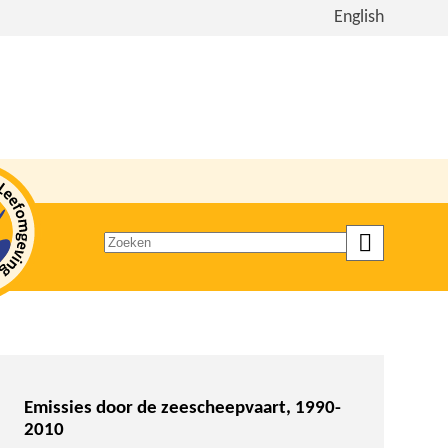
Bekijk
English
de
site
in
het
Engels
Zoeken
op
trefwoord
Emissies door de zeescheepvaart, 1990-
2010