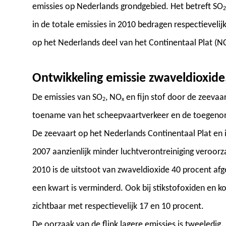
emissies op Nederlands grondgebied. Het betreft SO
2
in de totale emissies in 2010 bedragen respectieveli
op het Nederlands deel van het Continentaal Plat (N
Ontwikkeling emissie zwaveldioxide, 
De emissies van SO
, NO
en fijn stof door de zeevaa
2
x
toename van het scheepvaartverkeer en de toegeno
De zeevaart op het Nederlands Continentaal Plat en 
2007 aanzienlijk minder luchtverontreiniging veroorz
2010 is de uitstoot van zwaveldioxide 40 procent afge
een kwart is verminderd. Ook bij stikstofoxiden en ko
zichtbaar met respectievelijk 17 en 10 procent.
De oorzaak van de flink lagere emissies is tweeledig