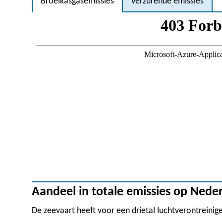
Broeikasgasemissies
Verzurende emissies
Aandeel in totale emissies op Nede
De zeevaart heeft voor een drietal luchtverontreinig