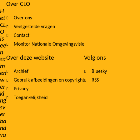
Over CLO
Footer
H
et
Over ons
navigation
CL
Veelgestelde vragen
O
Contact
is
Monitor Nationale Omgevingsvisie
ee
n
Over deze website
Volg ons
sa
m
Archief
Bluesky
en
w
Gebruik afbeeldingen en copyright
RSS
er
Privacy
ki
Toegankelijkheid
ng
sv
er
ba
nd
va