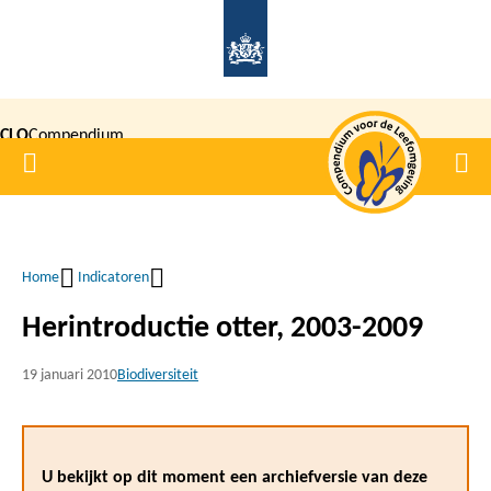
Overslaan
en
naar
de
CLO
Compendium
inhoud
Home
Men
gaan
|
voor de
Leefomgeving
Home
Indicatoren
Kruimelpad
Herintroductie otter, 2003-2009
19 januari 2010
Biodiversiteit
U bekijkt op dit moment een archiefversie van deze