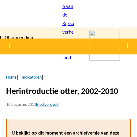
Overslaan
en
naar
de
CLO
Compendium
inhoud
Home
Men
gaan
|
voor de
Leefomgeving
Home
Indicatoren
Kruimelpad
Herintroductie otter, 2002-2010
16 augustus 2011
Biodiversiteit
U bekijkt op dit moment een archiefversie van deze