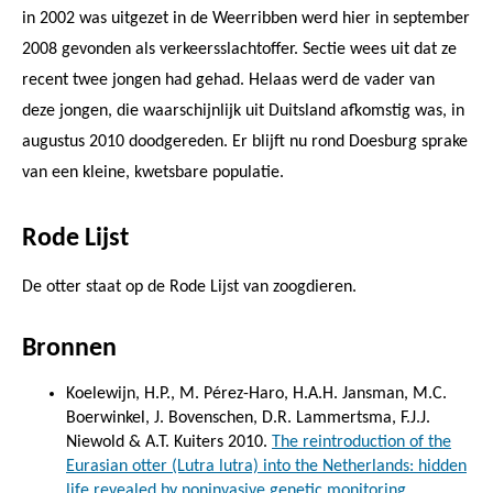
in 2002 was uitgezet in de Weerribben werd hier in september
2008 gevonden als verkeersslachtoffer. Sectie wees uit dat ze
recent twee jongen had gehad. Helaas werd de vader van
deze jongen, die waarschijnlijk uit Duitsland afkomstig was, in
augustus 2010 doodgereden. Er blijft nu rond Doesburg sprake
van een kleine, kwetsbare populatie.
Rode Lijst
De otter staat op de Rode Lijst van zoogdieren.
Bronnen
Koelewijn, H.P., M. Pérez-Haro, H.A.H. Jansman, M.C.
Boerwinkel, J. Bovenschen, D.R. Lammertsma, F.J.J.
Niewold & A.T. Kuiters 2010.
The reintroduction of the
Eurasian otter (Lutra lutra) into the Netherlands: hidden
life revealed by noninvasive genetic monitoring
.