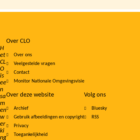
Over CLO
Footer
H
et
Over ons
navigation
CL
Veelgestelde vragen
O
Contact
is
Monitor Nationale Omgevingsvisie
ee
n
Over deze website
Volg ons
sa
m
Archief
Bluesky
en
w
Gebruik afbeeldingen en copyright
RSS
er
Privacy
ki
Toegankelijkheid
ng