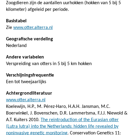
Zoogdieren zijn de aantallen uurhokken (hokken van 5 bij 5
kilometer) afgeleid per periode.
Basistabel
Zie
www.otter.alterra.nl
Geografische verdeling
Nederland
Andere variabelen
Verspreiding van otters in 5 bij 5 km hokken
Verschijningsfrequentie
Een tot tweejaarlijks
Achtergrondliteratuur
www.otter.alterra.nl
Koelewijn, H.P., M. Pérez-Haro, H.A.H. Jansman, M.C.
Boerwinkel, J. Bovenschen, D.R. Lammertsma, F.J.J. Niewold &
A.T. Kuiters 2010.
The reintroduction of the Eurasian otter
(Lutra lutra) into the Netherlands: hidden life revealed by
noninvasive genetic monitoring
. Conservation Genetics 11: