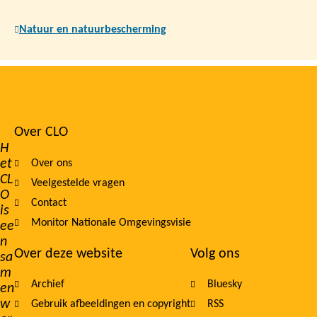
Natuur en natuurbescherming
Over CLO
Footer
H
et
Over ons
navigation
CL
Veelgestelde vragen
O
Contact
is
Monitor Nationale Omgevingsvisie
ee
n
Over deze website
Volg ons
sa
m
Archief
Bluesky
en
w
Gebruik afbeeldingen en copyright
RSS