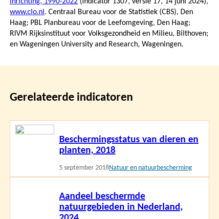
inrichting, 1990-2022
(indicator 1307, versie 17,
14 juni 2024
),
www.clo.nl
. Centraal Bureau voor de Statistiek (CBS), Den
Haag; PBL Planbureau voor de Leefomgeving, Den Haag;
RIVM Rijksinstituut voor Volksgezondheid en Milieu, Bilthoven;
en Wageningen University and Research, Wageningen.
Gerelateerde indicatoren
Lees
Beschermingsstatus van dieren en
meer
planten, 2018
5 september 2018
Natuur en natuurbescherming
Lees
Aandeel beschermde
meer
natuurgebieden in Nederland,
2024