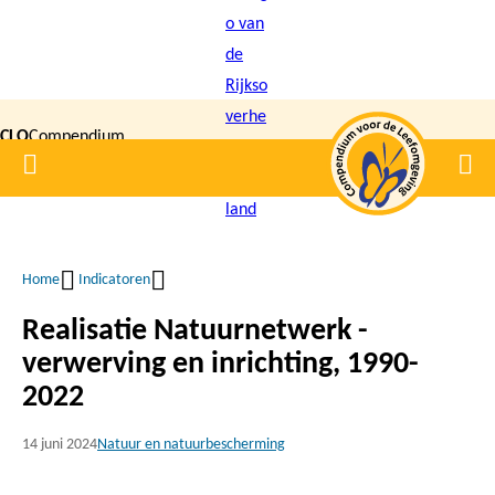
Overslaan
en
naar
de
CLO
Compendium
inhoud
Home
Men
gaan
|
voor de
Leefomgeving
Home
Indicatoren
Kruimelpad
Realisatie Natuurnetwerk -
verwerving en inrichting, 1990-
2022
14 juni 2024
Natuur en natuurbescherming