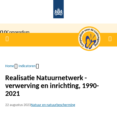
Overslaan
en
naar
de
CLO
Compendium
inhoud
Home
Men
gaan
|
voor de
Leefomgeving
Home
Indicatoren
Kruimelpad
Realisatie Natuurnetwerk -
verwerving en inrichting, 1990-
2021
22 augustus 2023
Natuur en natuurbescherming