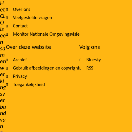
Footer
H
et
Over ons
navigation
CL
Veelgestelde vragen
O
Contact
is
Monitor Nationale Omgevingsvisie
ee
n
Over deze website
Volg ons
sa
m
Archief
Bluesky
en
w
Gebruik afbeeldingen en copyright
RSS
er
Privacy
ki
Toegankelijkheid
ng
sv
er
ba
nd
va
n