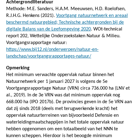
Achtergrondliteratuur
Methode: M.E. Sanders, H.A.M. Meeuwsen, H.D. Roelofsen,
R.J.H.G. Henkens (2021).
Voortgang natuurnetwerk en areaal
beschermd natuurgebied; Technische achtergronden bij de
digitale Balans van de Leefomgeving 2020
. WOt-technical
report 202, Wettelijke Onderzoekstaken Natuur & Milieu.
Voortgangsrapportage natuur:
https://www.bij12.nl/onderwerpen/natuur-en-
landschap/voortgangsrapportages-natuur/
Opmerking
Het minimum verwachte oppervlak natuur binnen het
Natuurnetwerk per 1 januari 2027 is volgens de 5e
Voortgangsrapportage Natuur (VRN) circa 736.000 ha (LNV et
al., 2019). In de 3e VRN was dat minimum oppervlak nog
668.000 ha (IPO 2017b). De provincies geven in de 5e VRN aan
dat zij sinds 2018 (deels met terugwerkende kracht) het
oppervlak natuurterreinen van bijvoorbeeld Defensie en
waterleidingmaatschappijen in het totale oppervlak natuur
hebben opgenomen om een totaalbeeld van het NNN te
kunnen scheppen. Hierdoor is het beoogde minimum