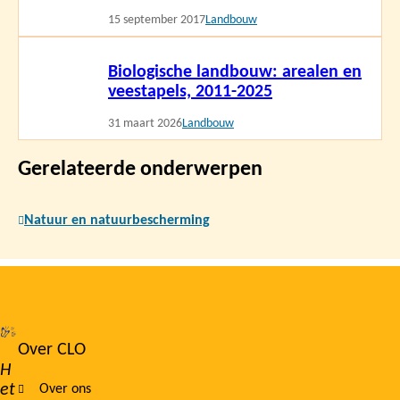
15 september 2017
Landbouw
Lees
Biologische landbouw: arealen en
meer
veestapels, 2011-2025
31 maart 2026
Landbouw
Gerelateerde onderwerpen
Natuur en natuurbescherming
Over CLO
Footer
H
et
Over ons
navigation