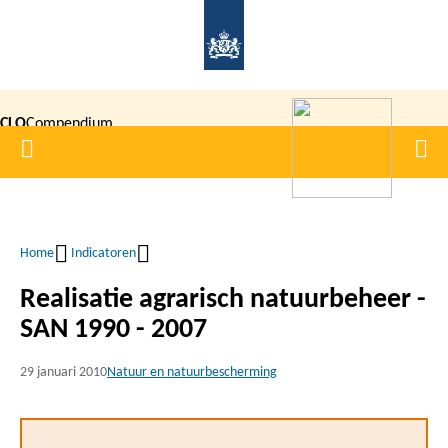
Overslaan
en
naar
de
CLO
Compendium
inhoud
Home
Men
gaan
|
voor de
Leefomgeving
Home
Indicatoren
Kruimelpad
Realisatie agrarisch natuurbeheer -
SAN 1990 - 2007
29 januari 2010
Natuur en natuurbescherming