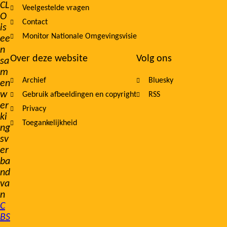
CL
Veelgestelde vragen
O
Contact
is
Monitor Nationale Omgevingsvisie
ee
n
Over deze website
Volg ons
sa
m
Archief
Bluesky
en
w
Gebruik afbeeldingen en copyright
RSS
er
Privacy
ki
Toegankelijkheid
ng
sv
er
ba
nd
va
n
C
BS