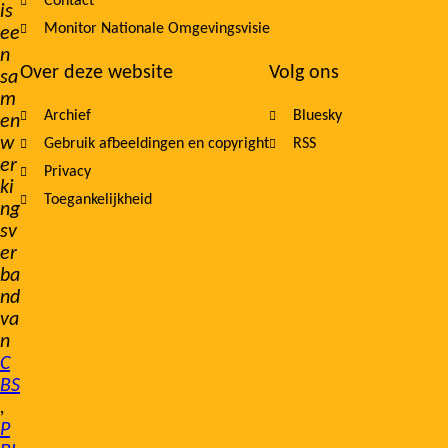
Contact
is
Monitor Nationale Omgevingsvisie
ee
n
Over deze website
Volg ons
sa
m
Archief
Bluesky
en
w
Gebruik afbeeldingen en copyright
RSS
er
Privacy
ki
Toegankelijkheid
ng
sv
er
ba
nd
va
n
C
BS
,
P