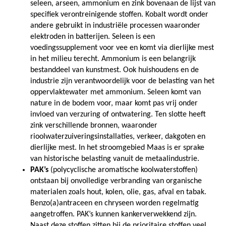
seleen, arseen, ammonium en zink bovenaan de lijst van
specifiek verontreinigende stoffen. Kobalt wordt onder
andere gebruikt in industriële processen waaronder
elektroden in batterijen. Seleen is een
voedingssupplement voor vee en komt via dierlijke mest
in het milieu terecht. Ammonium is een belangrijk
bestanddeel van kunstmest. Ook huishoudens en de
industrie zijn verantwoordelijk voor de belasting van het
oppervlaktewater met ammonium. Seleen komt van
nature in de bodem voor, maar komt pas vrij onder
invloed van verzuring of ontwatering. Ten slotte heeft
zink verschillende bronnen, waaronder
rioolwaterzuiveringsinstallaties, verkeer, dakgoten en
dierlijke mest. In het stroomgebied Maas is er sprake
van historische belasting vanuit de metaalindustrie.
PAK’s
(polycyclische aromatische koolwaterstoffen)
ontstaan bij onvolledige verbranding van organische
materialen zoals hout, kolen, olie, gas, afval en tabak.
Benzo(a)antraceen en chryseen worden regelmatig
aangetroffen. PAK’s kunnen kankerverwekkend zijn.
Naast deze stoffen zitten bij de prioritaire stoffen veel