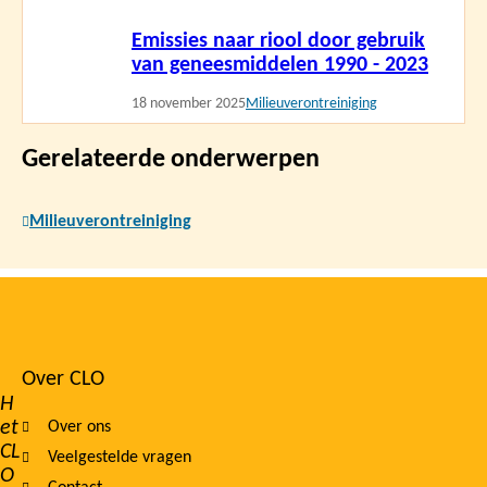
Lees
Emissies naar riool door gebruik
meer
van geneesmiddelen 1990 - 2023
18 november 2025
Milieuverontreiniging
Gerelateerde onderwerpen
Milieuverontreiniging
Over CLO
Footer
H
et
Over ons
navigation
CL
Veelgestelde vragen
O