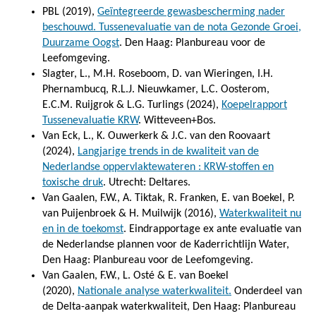
PBL (2019),
Geïntegreerde gewasbescherming nader
beschouwd. Tussenevaluatie van de nota Gezonde Groei,
Duurzame Oogst
. Den Haag: Planbureau voor de
Leefomgeving.
Slagter, L., M.H. Roseboom, D. van Wieringen, I.H.
Phernambucq, R.L.J. Nieuwkamer, L.C. Oosterom,
E.C.M. Ruijgrok & L.G. Turlings (2024),
Koepelrapport
Tussenevaluatie KRW
. Witteveen+Bos.
Van Eck, L., K. Ouwerkerk & J.C. van den Roovaart
(2024),
Langjarige trends in de kwaliteit van de
Nederlandse oppervlaktewateren : KRW-stoffen en
toxische druk
. Utrecht: Deltares.
Van Gaalen, F.W., A. Tiktak, R. Franken, E. van Boekel, P.
van Puijenbroek & H. Muilwijk (2016),
Waterkwaliteit nu
en in de toekomst
. Eindrapportage ex ante evaluatie van
de Nederlandse plannen voor de Kaderrichtlijn Water,
Den Haag: Planbureau voor de Leefomgeving.
Van Gaalen, F.W., L. Osté & E. van Boekel
(2020),
Nationale analyse waterkwaliteit.
Onderdeel van
de Delta-aanpak waterkwaliteit, Den Haag: Planbureau