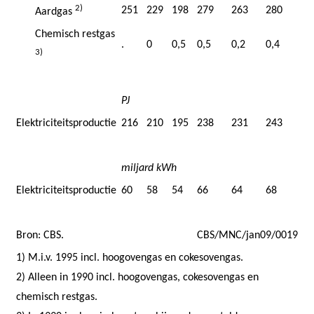
2)
251
229
198
279
263
280
Aardgas
Chemisch restgas
.
0
0,5
0,5
0,2
0,4
3)
PJ
Elektriciteitsproductie
216
210
195
238
231
243
miljard kWh
Elektriciteitsproductie
60
58
54
66
64
68
Bron: CBS.
CBS/MNC/jan09/0019
1) M.i.v. 1995 incl. hoogovengas en cokesovengas.
2) Alleen in 1990 incl. hoogovengas, cokesovengas en
chemisch restgas.