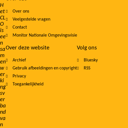
Footer
H
et
Over ons
navigation
CL
Veelgestelde vragen
O
Contact
is
Monitor Nationale Omgevingsvisie
ee
n
Over deze website
Volg ons
sa
m
Archief
Bluesky
en
w
Gebruik afbeeldingen en copyright
RSS
er
Privacy
ki
Toegankelijkheid
ng
sv
er
ba
nd
va
n