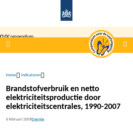
Overslaan
en
naar
de
CLO
Compendium
inhoud
Home
Men
gaan
|
voor de
Leefomgeving
Home
Indicatoren
Kruimelpad
Brandstofverbruik en netto
elektriciteitsproductie door
elektriciteitscentrales, 1990-2007
6 februari 2009
Energie