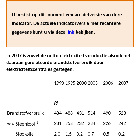
U bekijkt op dit moment een archiefversie van deze
indicator. De actuele indicatorversie met recentere
gegevens kunt u via deze
link
bekijken.
In 2007 is zowel de netto elektriciteitsproductie alsook het
daaraan gerelateerde brandstofverbruik door
elektriciteitscentrales gestegen.
1990
1995
2000
2005
2006
2007
PJ
Brandstofverbruik
484
488
431
514
490
523
1)
w.v.
231
258
232
234
226
242
Steenkool
Stookolie
2,0
1,5
0,2
0,7
0,5
0,2