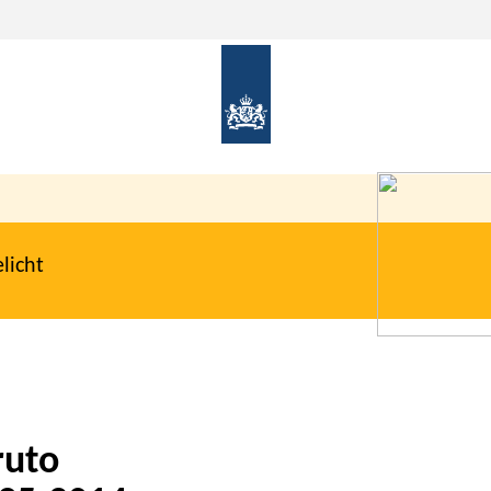
licht
ruto