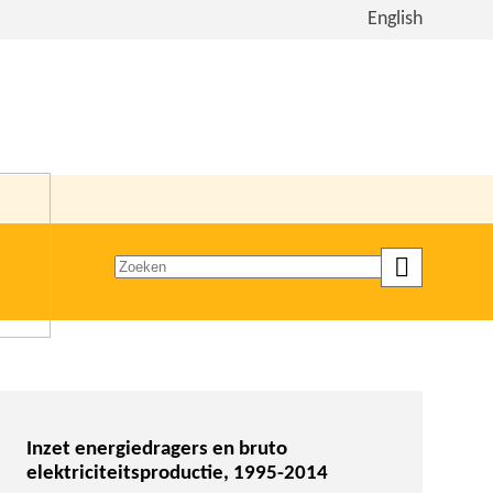
Bekijk
English
de
site
in
het
Engels
Zoeken
op
trefwoord
Inzet energiedragers en bruto
elektriciteitsproductie, 1995-2014