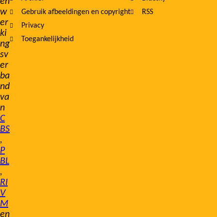
en
w
Gebruik afbeeldingen en copyright
RSS
er
Privacy
ki
Toegankelijkheid
ng
sv
er
ba
nd
va
n
C
BS
,
P
BL
,
RI
V
M
en