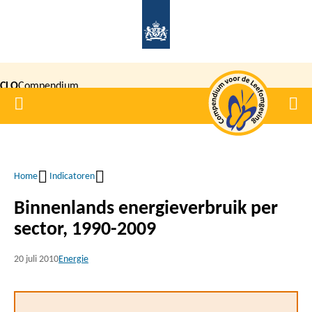
Overslaan
en
naar
de
CLO
Compendium
inhoud
Home
Men
gaan
|
voor de
Leefomgeving
Home
Indicatoren
Kruimelpad
Binnenlands energieverbruik per
sector, 1990-2009
20 juli 2010
Energie