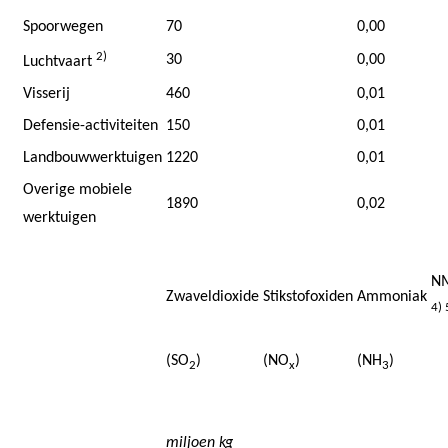
Spoorwegen
70
0,00
2)
30
0,00
Luchtvaart
Visserij
460
0,01
Defensie-activiteiten
150
0,01
Landbouwwerktuigen
1220
0,01
Overige mobiele
1890
0,02
werktuigen
N
Zwaveldioxide
Stikstofoxiden
Ammoniak
4) 
(SO
)
(NO
)
(NH
)
2
x
3
miljoen kg