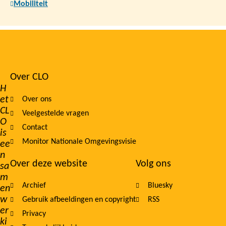
Mobiliteit
Over CLO
Footer
H
et
Over ons
navigation
CL
Veelgestelde vragen
O
Contact
is
Monitor Nationale Omgevingsvisie
ee
n
Over deze website
Volg ons
sa
m
Archief
Bluesky
en
w
Gebruik afbeeldingen en copyright
RSS
er
Privacy
ki