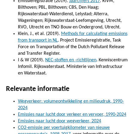
Emissieregistratie (2019).
Jaarcijfers 2017
. RIVM,
Bilthoven; PBL, Bilthoven; CBS, Den Haag;
Rijkswaterstaat-Waterdienst, Lelystad; Alterra,
Wageningen; Rijkswaterstaat-Leefomgeving, Utrecht,
RVO, Utrecht en TNO Bouw en Ondergrond, Utrecht.
Klein, J., et al. (2019).
Methods for calculating emissions
from transport in NL
. Project Emissieregistratie, Task
Force on Transportation of the Dutch Pollutant Release
and Transfer Register.
I & W (2019).
NEC-stoffen en -richtlijnen
. Kenniscentrum
Infomil. Rijkswaterstaat. Ministerie van Infrastructuur
en Waterstaat.
Relevante informatie
Wegverkeer: volumeontwikkeling en milieudruk, 1990-
2024
Emissies naar lucht door verkeer en vervoer, 1990-2024
Emissies naar lucht door wegverkeer, 2024
CO2-emissie per voertuigkilometer van nieuwe