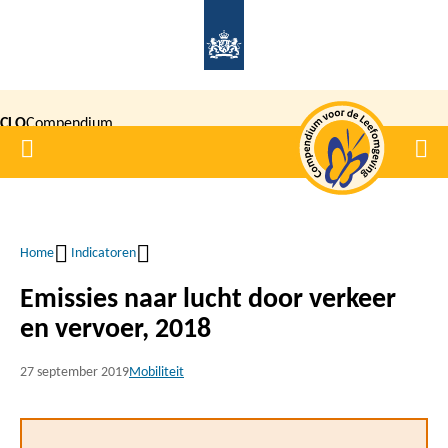
Overslaan
en
naar
de
CLO
Compendium
inhoud
Home
Men
gaan
|
voor de
Leefomgeving
Home
Indicatoren
Kruimelpad
Emissies naar lucht door verkeer
en vervoer, 2018
27 september 2019
Mobiliteit