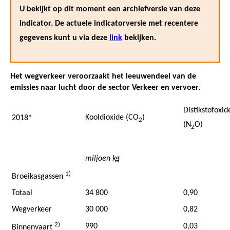
U bekijkt op dit moment een archiefversie van deze
indicator. De actuele indicatorversie met recentere
gegevens kunt u via deze
link
bekijken.
Het wegverkeer veroorzaakt het leeuwendeel van de
emissies naar lucht door de sector Verkeer en vervoer.
Distikstofoxid
Kooldioxide (CO
)
2018*
2
(N
O)
2
miljoen kg
1)
Broeikasgassen
Totaal
34 800
0,90
Wegverkeer
30 000
0,82
2)
990
0,03
Binnenvaart