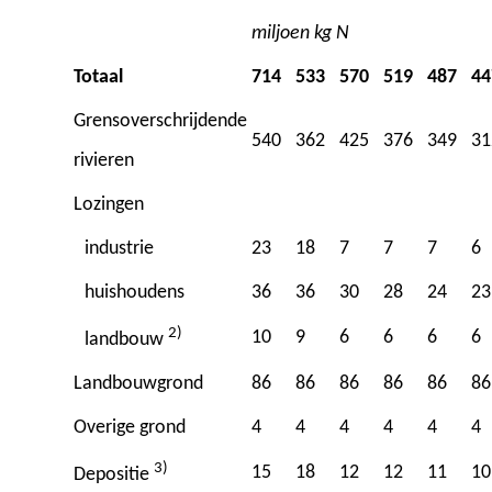
miljoen kg N
Totaal
714
533
570
519
487
44
Grensoverschrijdende
540
362
425
376
349
31
rivieren
Lozingen
industrie
23
18
7
7
7
6
huishoudens
36
36
30
28
24
23
2)
10
9
6
6
6
6
landbouw
Landbouwgrond
86
86
86
86
86
86
Overige grond
4
4
4
4
4
4
3)
15
18
12
12
11
10
Depositie