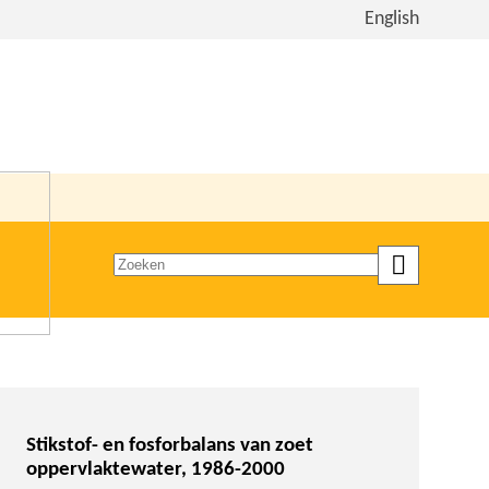
Bekijk
English
de
site
in
het
Engels
Zoeken
op
trefwoord
Stikstof- en fosforbalans van zoet
oppervlaktewater, 1986-2000