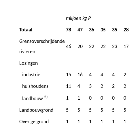
miljoen kg P
Totaal
78
47
36
35
35
28
Grensoverschrijdende
46
20
22
22
23
17
rivieren
Lozingen
industrie
15
16
4
4
4
2
huishoudens
11
4
3
2
2
2
2)
1
1
0
0
0
0
landbouw
Landbouwgrond
5
5
5
5
5
5
Overige grond
1
1
1
1
1
1