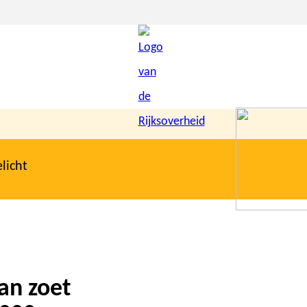
licht
van zoet