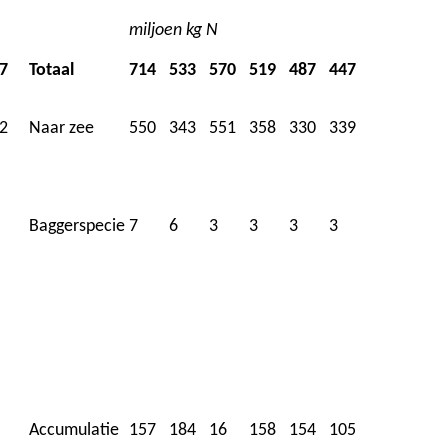
miljoen kg N
7
Totaal
714
533
570
519
487
447
2
Naar zee
550
343
551
358
330
339
Baggerspecie
7
6
3
3
3
3
Accumulatie
157
184
16
158
154
105