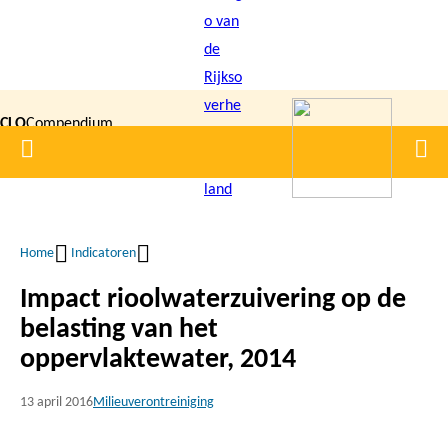
Overslaan
en
naar
de
CLO
Compendium
inhoud
Home
Men
gaan
|
voor de
Leefomgeving
Home
Indicatoren
Kruimelpad
Impact rioolwaterzuivering op de
belasting van het
oppervlaktewater, 2014
13 april 2016
Milieuverontreiniging