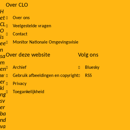
Over CLO
Footer
H
et
Over ons
navigation
CL
Veelgestelde vragen
O
Contact
is
Monitor Nationale Omgevingsvisie
ee
n
Over deze website
Volg ons
sa
m
Archief
Bluesky
en
w
Gebruik afbeeldingen en copyright
RSS
er
Privacy
ki
Toegankelijkheid
ng
sv
er
ba
nd
va