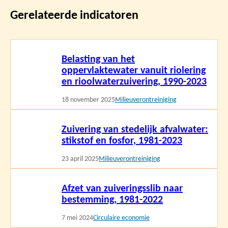
Gerelateerde indicatoren
Lees
Belasting van het
meer
oppervlaktewater vanuit riolering
en rioolwaterzuivering, 1990-2023
18 november 2025
Milieuverontreiniging
Lees
Zuivering van stedelijk afvalwater:
meer
stikstof en fosfor, 1981-2023
23 april 2025
Milieuverontreiniging
Lees
Afzet van zuiveringsslib naar
meer
bestemming, 1981-2022
7 mei 2024
Circulaire economie