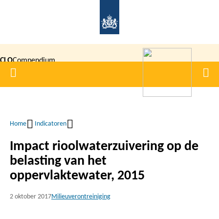
Overslaan
en
naar
de
CLO
Compendium
inhoud
Home
Men
gaan
|
voor de
Leefomgeving
Home
Indicatoren
Kruimelpad
Impact rioolwaterzuivering op de
belasting van het
oppervlaktewater, 2015
2 oktober 2017
Milieuverontreiniging