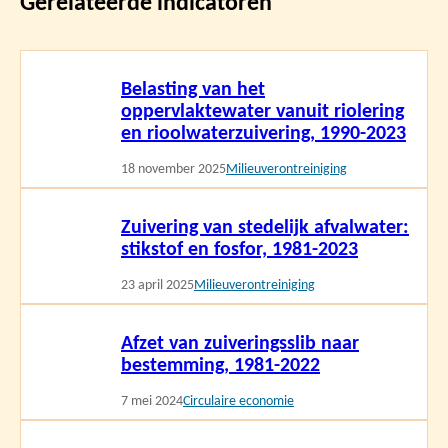
Gerelateerde indicatoren
Lees
Belasting van het
meer
oppervlaktewater vanuit riolering
en rioolwaterzuivering, 1990-2023
18 november 2025
Milieuverontreiniging
Lees
Zuivering van stedelijk afvalwater:
meer
stikstof en fosfor, 1981-2023
23 april 2025
Milieuverontreiniging
Lees
Afzet van zuiveringsslib naar
meer
bestemming, 1981-2022
7 mei 2024
Circulaire economie
Lees