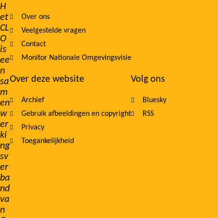
Footer
H
et
Over ons
navigation
CL
Veelgestelde vragen
O
Contact
is
Monitor Nationale Omgevingsvisie
ee
n
Over deze website
Volg ons
sa
m
Archief
Bluesky
en
w
Gebruik afbeeldingen en copyright
RSS
er
Privacy
ki
Toegankelijkheid
ng
sv
er
ba
nd
va
n