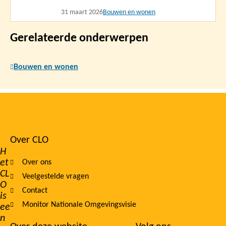
31 maart 2026
Bouwen en wonen
Gerelateerde onderwerpen
Bouwen en wonen
Over CLO
Footer
H
et
Over ons
navigation
CL
Veelgestelde vragen
O
Contact
is
Monitor Nationale Omgevingsvisie
ee
n