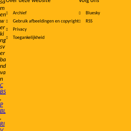
Over deze website
Volg ons
sa
m
Archief
Bluesky
en
w
Gebruik afbeeldingen en copyright
RSS
er
Privacy
ki
Toegankelijkheid
ng
sv
er
ba
nd
va
n
C
BS
,
P
BL
,
RI
V