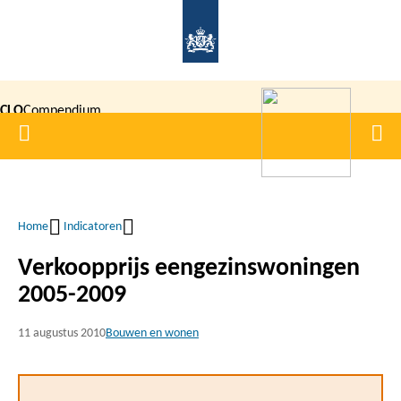
Overslaan
en
naar
de
CLO
Compendium
inhoud
Home
Men
gaan
|
voor de
Leefomgeving
Home
Indicatoren
Kruimelpad
Verkoopprijs eengezinswoningen
2005-2009
11 augustus 2010
Bouwen en wonen