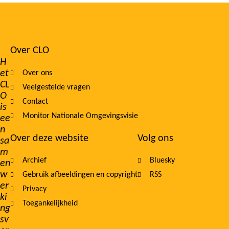
Over CLO
Footer
H
et
Over ons
navigation
CL
Veelgestelde vragen
O
Contact
is
Monitor Nationale Omgevingsvisie
ee
n
Over deze website
Volg ons
sa
m
Archief
Bluesky
en
w
Gebruik afbeeldingen en copyright
RSS
er
Privacy
ki
Toegankelijkheid
ng
sv