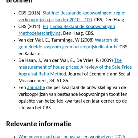
Bronnen
CBS (2016).
Statline: Bestaande koopwoningen; regio;
verkoopprijzen prijsindex 2010 = 100
. CBS, Den Haag.
CBS (2014).
Prijsindex Bestaande Koopwoningen
Methodebeschrijving
, Den Haag, CBS.
Van der Wal, E., Tamminga, W (2008)
Waarom de
gemiddelde koopsom geen huizenprijsindicator is
. CBS
en Kadaster.
De Haan, J., Van der Wal, E., De Vries, P. (2009)
The
measurement of house prices: A review of the Sale Price
Appraisal Ratio Method
. Journal of Economic and Social
Measurement, 34, 51-86.
Een
animatie
die per kwartaal de ontwikkeling van de
verkoopprijzen van bestaande koopwoningen toont ten
opzichte van hetzelfde kwartaal een jaar eerder op de
site van het CBS.
Relevante informatie
Woningvoorraad naar bouwjaar en woningtype, 2025