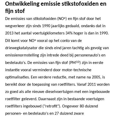
Ontwikkeling emissie stikstofoxiden en
fijn stof
x
De emissies van stikstofoxiden (NO
) en fijn stof door het
wegverkeer zijn sinds 1990 jaarlijks gedaald, ondanks dat in
2013 het aantal voertuigkilometers 34% hoger is dan in 1990.
x
Dit komt voor NO
vooral op het conto van de
driewegkatalysator die sinds eind jaren tachtig als gevolg van
emissienormstelling zijn intrede deed bij personenauto's en
10
bestelauto's. De emissies van fijn stof (PM
) zijn in eerste
instantie vooral verminderd door motor-technische
optimalisaties. Een verdere reductie, met name na 2005, is
bereikt door de toepassing van roetfilters. Vanaf 2011 worden
zo goed als alle nieuwe dieselvoertuigen met een ingebouwde
roetfilter geleverd. Daarnaast zijn in bestaande voertuigen
roetfilters ingebouwd ("retrofit"). Ongeveer 80 duizend
personen- en bestelauto's en 27 duizend zware