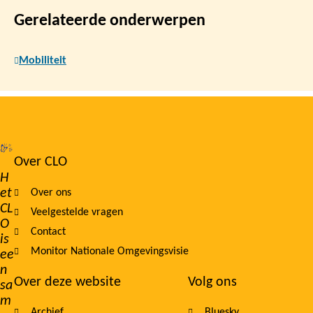
Gerelateerde onderwerpen
Mobiliteit
Over CLO
Footer
H
et
Over ons
navigation
CL
Veelgestelde vragen
O
Contact
is
Monitor Nationale Omgevingsvisie
ee
n
Over deze website
Volg ons
sa
m
Archief
Bluesky