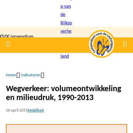
Overslaan
en
naar
de
CLO
Compendium
inhoud
Home
Men
gaan
|
voor de
Leefomgeving
Home
Indicatoren
Kruimelpad
Wegverkeer: volumeontwikkeling
en milieudruk, 1990-2013
16 april 2015
Mobiliteit