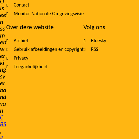
O
Contact
is
Monitor Nationale Omgevingsvisie
ee
n
Over deze website
Volg ons
sa
m
Archief
Bluesky
en
w
Gebruik afbeeldingen en copyright
RSS
er
Privacy
ki
Toegankelijkheid
ng
sv
er
ba
nd
va
n
C
BS
,
P