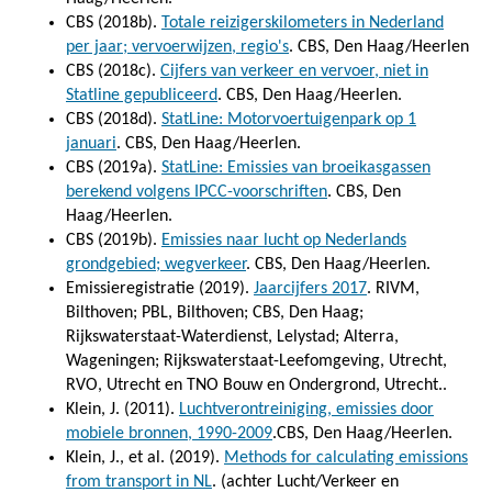
CBS (2018b).
Totale reizigerskilometers in Nederland
per jaar; vervoerwijzen, regio's
. CBS, Den Haag/Heerlen
CBS (2018c).
Cijfers van verkeer en vervoer, niet in
Statline gepubliceerd
. CBS, Den Haag/Heerlen.
CBS (2018d).
StatLine: Motorvoertuigenpark op 1
januari
. CBS, Den Haag/Heerlen.
CBS (2019a).
StatLine: Emissies van broeikasgassen
berekend volgens IPCC-voorschriften
. CBS, Den
Haag/Heerlen.
CBS (2019b).
Emissies naar lucht op Nederlands
grondgebied; wegverkeer
. CBS, Den Haag/Heerlen.
Emissieregistratie (2019).
Jaarcijfers 2017
. RIVM,
Bilthoven; PBL, Bilthoven; CBS, Den Haag;
Rijkswaterstaat-Waterdienst, Lelystad; Alterra,
Wageningen; Rijkswaterstaat-Leefomgeving, Utrecht,
RVO, Utrecht en TNO Bouw en Ondergrond, Utrecht..
Klein, J. (2011).
Luchtverontreiniging, emissies door
mobiele bronnen, 1990-2009
.CBS, Den Haag/Heerlen.
Klein, J., et al. (2019).
Methods for calculating emissions
from transport in NL
. (achter Lucht/Verkeer en