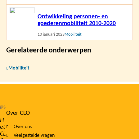
Lees
Ontwikkeling personen- en
meer
goederenmobiliteit 2010-2020
10 januari 2023
Mobiliteit
Gerelateerde onderwerpen
Mobiliteit
Over CLO
Footer
H
et
Over ons
navigation
CL
Veelgestelde vragen