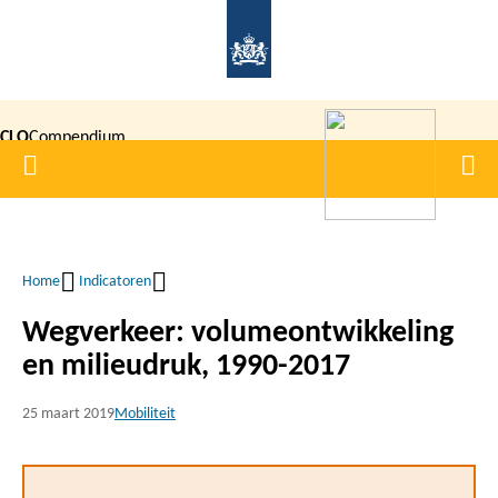
Overslaan
en
naar
de
CLO
Compendium
inhoud
Home
Men
gaan
|
voor de
Leefomgeving
Home
Indicatoren
Kruimelpad
Wegverkeer: volumeontwikkeling
en milieudruk, 1990-2017
25 maart 2019
Mobiliteit