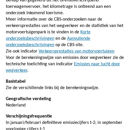
behulp van gegevens uit het Grensoverschrijdend
toerwagenvervoer, het kilometrage is ontleend aan een
onderzoek Inkomend toerisme.
Meer informatie over de CBS-onderzoeken naar de
verkeersprestaties van het wegverkeer en de statistiek van het
motorvoertuigenpark is te vinden in de
Korte
onderzoeksbeschrijvingen
en de
Aanvullende
onderzoeksbeschrijvingen
op de CBS-site.
Zie ook indicator
Verkeersprestaties van motorvoertuigen
Voor de berekeningswijze van emissies door wegverkeer zie de
technische toelichting van indicator
Emissies naar lucht door
wegverkeer
.
Basistabel
Zie de verschillende links bij de berekeningswijze.
Geografische verdeling
Nederland
Verschijningsfrequentie
In januari/februari definitieve emissiecijfers t-2; in september
voorlopige cijfers t-1