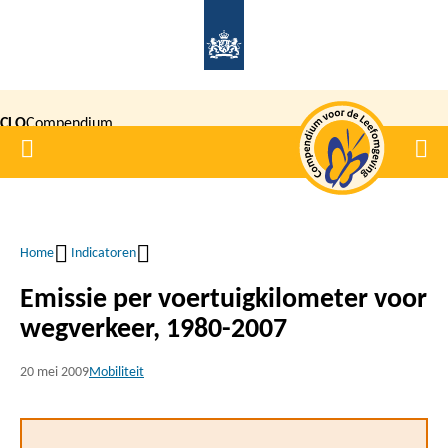
Overslaan
en
naar
de
CLO
Compendium
inhoud
Home
Men
gaan
|
voor de
Leefomgeving
Home
Indicatoren
Kruimelpad
Emissie per voertuigkilometer voor
wegverkeer, 1980-2007
20 mei 2009
Mobiliteit