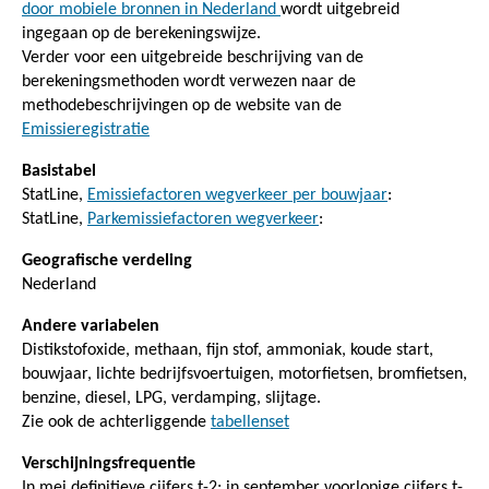
door mobiele bronnen in Nederland
wordt uitgebreid
ingegaan op de berekeningswijze.
Verder voor een uitgebreide beschrijving van de
berekeningsmethoden wordt verwezen naar de
methodebeschrijvingen op de website van de
Emissieregistratie
Basistabel
StatLine,
Emissiefactoren wegverkeer per bouwjaar
:
StatLine,
Parkemissiefactoren wegverkeer
:
Geografische verdeling
Nederland
Andere variabelen
Distikstofoxide, methaan, fijn stof, ammoniak, koude start,
bouwjaar, lichte bedrijfsvoertuigen, motorfietsen, bromfietsen,
benzine, diesel, LPG, verdamping, slijtage.
Zie ook de achterliggende
tabellenset
Verschijningsfrequentie
In mei definitieve cijfers t-2; in september voorlopige cijfers t-