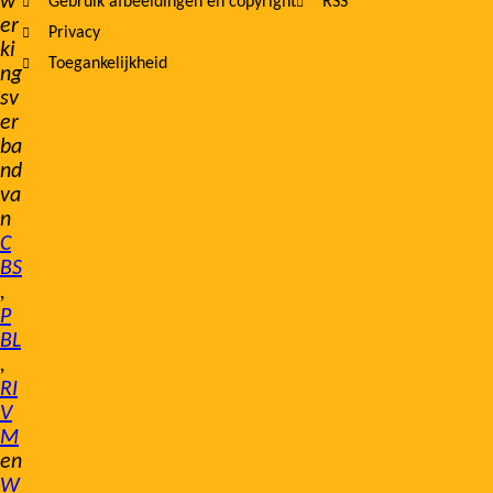
w
Gebruik afbeeldingen en copyright
RSS
er
Privacy
ki
Toegankelijkheid
ng
sv
er
ba
nd
va
n
C
BS
,
P
BL
,
RI
V
M
en
W