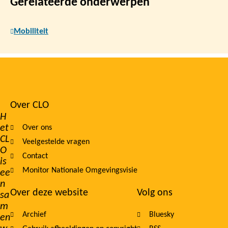
Gerelateerde onderwerpen
Mobiliteit
Over CLO
Footer
H
et
Over ons
navigation
CL
Veelgestelde vragen
O
Contact
is
Monitor Nationale Omgevingsvisie
ee
n
Over deze website
Volg ons
sa
m
Archief
Bluesky
en