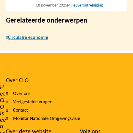
18 november 2025
Milieuverontreiniging
Gerelateerde onderwerpen
Circulaire economie
Over CLO
Footer
H
et
Over ons
navigation
CL
Veelgestelde vragen
O
Contact
is
Monitor Nationale Omgevingsvisie
ee
n
Over deze website
Volg ons