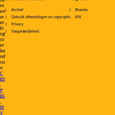
sa
m
Archief
Bluesky
en
w
Gebruik afbeeldingen en copyright
RSS
er
Privacy
ki
Toegankelijkheid
ng
sv
er
ba
nd
va
n
C
BS
,
P
BL
,
RI
V