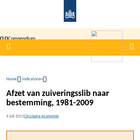
Overslaan
en
naar
de
CLO
Compendium
inhoud
Home
Men
gaan
|
voor de
Leefomgeving
Home
Indicatoren
Kruimelpad
Afzet van zuiveringsslib naar
bestemming, 1981-2009
4 juli 2011
Circulaire economie