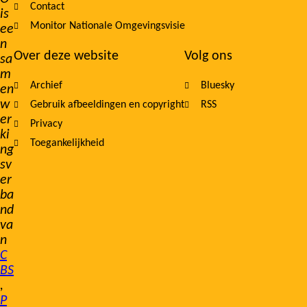
Contact
is
Monitor Nationale Omgevingsvisie
ee
n
Over deze website
Volg ons
sa
m
Archief
Bluesky
en
w
Gebruik afbeeldingen en copyright
RSS
er
Privacy
ki
Toegankelijkheid
ng
sv
er
ba
nd
va
n
C
BS
,
P