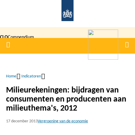
Overslaan
en
naar
de
CLO
Compendium
inhoud
Home
Men
gaan
|
voor de
Leefomgeving
Home
Indicatoren
Kruimelpad
Milieurekeningen: bijdragen van
consumenten en producenten aan
milieuthema's, 2012
17 december 2013
Vergroening van de economie