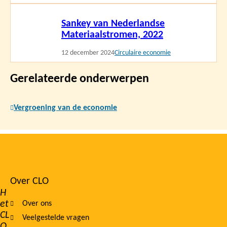
Lees
Sankey van Nederlandse
meer
Materiaalstromen, 2022
12 december 2024
Circulaire economie
Gerelateerde onderwerpen
Vergroening van de economie
Over CLO
Footer
H
et
Over ons
navigation
CL
Veelgestelde vragen
O