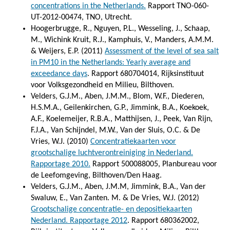
concentrations in the Netherlands.
Rapport TNO-060-
UT-2012-00474, TNO, Utrecht.
Hoogerbrugge, R., Nguyen, P.L., Wesseling, J., Schaap,
M., Wichink Kruit, R.J., Kamphuis, V., Manders, A.M.M.
& Weijers, E.P. (2011)
Assessment of the level of sea salt
in PM10 in the Netherlands: Yearly average and
exceedance days
. Rapport 680704014, Rijksinstituut
voor Volksgezondheid en Milieu, Bilthoven.
Velders, G.J.M., Aben, J.M.M., Blom, W.F., Diederen,
H.S.M.A., Geilenkirchen, G.P., Jimmink, B.A., Koekoek,
A.F., Koelemeijer, R.B.A., Matthijsen, J., Peek, Van Rijn,
F.J.A., Van Schijndel, M.W., Van der Sluis, O.C. & De
Vries, W.J. (2010)
Concentratiekaarten voor
grootschalige luchtverontreiniging in Nederland.
Rapportage 2010.
Rapport 500088005, Planbureau voor
de Leefomgeving, Bilthoven/Den Haag.
Velders, G.J.M., Aben, J.M.M, Jimmink, B.A., Van der
Swaluw, E., Van Zanten. M. & De Vries, W.J. (2012)
Grootschalige concentratie- en depositiekaarten
Nederland. Rapportage 2012
. Rapport 680362002,