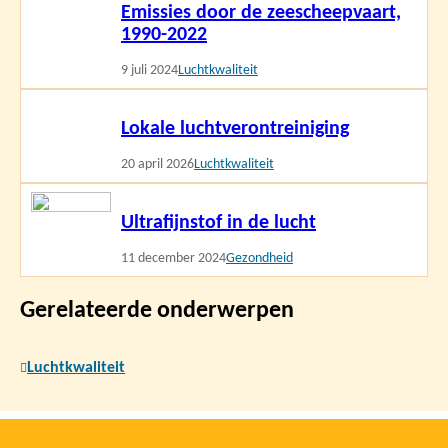
Emissies door de zeescheepvaart,
meer
1990-2022
9 juli 2024
Luchtkwaliteit
Lees
Lokale luchtverontreiniging
meer
20 april 2026
Luchtkwaliteit
Lees
Ultrafijnstof in de lucht
meer
11 december 2024
Gezondheid
Gerelateerde onderwerpen
Luchtkwaliteit