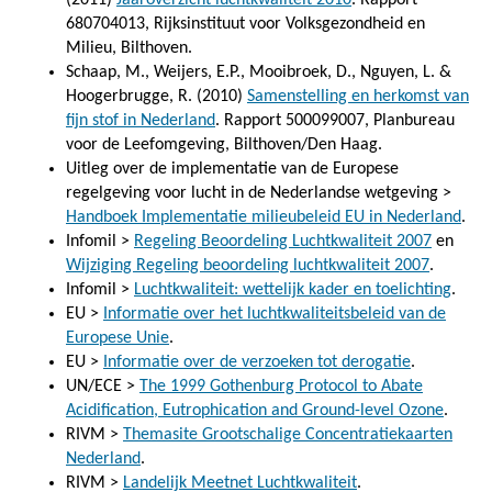
680704013, Rijksinstituut voor Volksgezondheid en
Milieu, Bilthoven.
Schaap, M., Weijers, E.P., Mooibroek, D., Nguyen, L. &
Hoogerbrugge, R. (2010)
Samenstelling en herkomst van
fijn stof in Nederland
. Rapport 500099007, Planbureau
voor de Leefomgeving, Bilthoven/Den Haag.
Uitleg over de implementatie van de Europese
regelgeving voor lucht in de Nederlandse wetgeving >
Handboek Implementatie milieubeleid EU in Nederland
.
Infomil >
Regeling Beoordeling Luchtkwaliteit 2007
en
Wijziging Regeling beoordeling luchtkwaliteit 2007
.
Infomil >
Luchtkwaliteit: wettelijk kader en toelichting
.
EU >
Informatie over het luchtkwaliteitsbeleid van de
Europese Unie
.
EU >
Informatie over de verzoeken tot derogatie
.
UN/ECE >
The 1999 Gothenburg Protocol to Abate
Acidification, Eutrophication and Ground-level Ozone
.
RIVM >
Themasite Grootschalige Concentratiekaarten
Nederland
.
RIVM >
Landelijk Meetnet Luchtkwaliteit
.