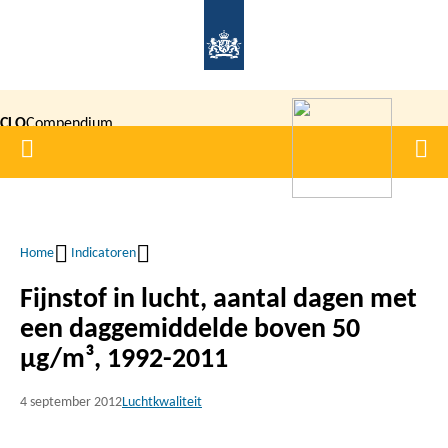
Overslaan
en
naar
de
CLO
Compendium
inhoud
Home
Men
gaan
|
voor de
Leefomgeving
Home
Indicatoren
Kruimelpad
Fijnstof in lucht, aantal dagen met
een daggemiddelde boven 50
µg/m³, 1992-2011
4 september 2012
Luchtkwaliteit