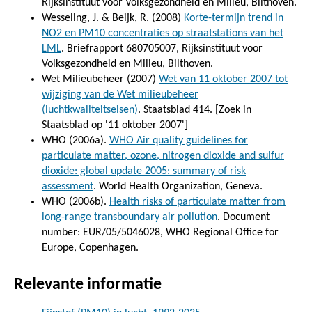
Rijksinstituut voor Volksgezondheid en Milieu, Bilthoven.
Wesseling, J. & Beijk, R. (2008)
Korte-termijn trend in
NO2 en PM10 concentraties op straatstations van het
LML
. Briefrapport 680705007, Rijksinstituut voor
Volksgezondheid en Milieu, Bilthoven.
Wet Milieubeheer (2007)
Wet van 11 oktober 2007 tot
wijziging van de Wet milieubeheer
(luchtkwaliteitseisen)
. Staatsblad 414. [Zoek in
Staatsblad op '11 oktober 2007']
WHO (2006a).
WHO Air quality guidelines for
particulate matter, ozone, nitrogen dioxide and sulfur
dioxide: global update 2005: summary of risk
assessment
. World Health Organization, Geneva.
WHO (2006b).
Health risks of particulate matter from
long-range transboundary air pollution
. Document
number: EUR/05/5046028, WHO Regional Office for
Europe, Copenhagen.
Relevante informatie