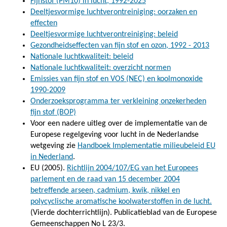
Fijnstof (PM10) in lucht, 1992-2025
Deeltjesvormige luchtverontreiniging: oorzaken en
effecten
Deeltjesvormige luchtverontreiniging: beleid
Gezondheidseffecten van fijn stof en ozon, 1992 - 2013
Nationale luchtkwaliteit: beleid
Nationale luchtkwaliteit: overzicht normen
Emissies van fijn stof en VOS (NEC) en koolmonoxide
1990-2009
Onderzoeksprogramma ter verkleining onzekerheden
fijn stof (BOP)
Voor een nadere uitleg over de implementatie van de
Europese regelgeving voor lucht in de Nederlandse
wetgeving zie
Handboek Implementatie milieubeleid EU
in Nederland
.
EU (2005).
Richtlijn 2004/107/EG van het Europees
parlement en de raad van 15 december 2004
betreffende arseen, cadmium, kwik, nikkel en
polycyclische aromatische koolwaterstoffen in de lucht.
(Vierde dochterrichtlijn). Publicatieblad van de Europese
Gemeenschappen No L 23/3.