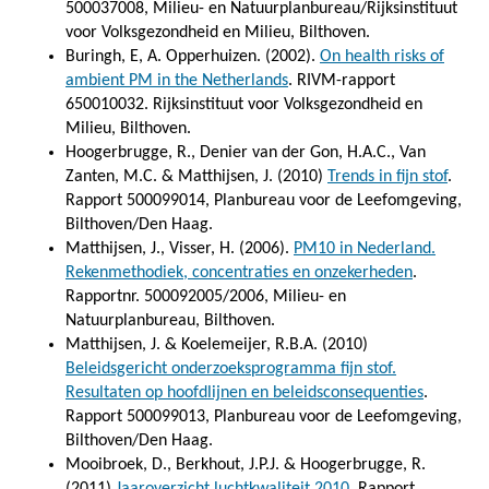
500037008, Milieu- en Natuurplanbureau/Rijksinstituut
voor Volksgezondheid en Milieu, Bilthoven.
Buringh, E, A. Opperhuizen. (2002).
On health risks of
ambient PM in the Netherlands
. RIVM-rapport
650010032. Rijksinstituut voor Volksgezondheid en
Milieu, Bilthoven.
Hoogerbrugge, R., Denier van der Gon, H.A.C., Van
Zanten, M.C. & Matthijsen, J. (2010)
Trends in fijn stof
.
Rapport 500099014, Planbureau voor de Leefomgeving,
Bilthoven/Den Haag.
Matthijsen, J., Visser, H. (2006).
PM10 in Nederland.
Rekenmethodiek, concentraties en onzekerheden
.
Rapportnr. 500092005/2006, Milieu- en
Natuurplanbureau, Bilthoven.
Matthijsen, J. & Koelemeijer, R.B.A. (2010)
Beleidsgericht onderzoeksprogramma fijn stof.
Resultaten op hoofdlijnen en beleidsconsequenties
.
Rapport 500099013, Planbureau voor de Leefomgeving,
Bilthoven/Den Haag.
Mooibroek, D., Berkhout, J.P.J. & Hoogerbrugge, R.
(2011)
Jaaroverzicht luchtkwaliteit 2010
. Rapport