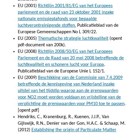
EU (2001)
Richtlijn 2001/81/EG van het Europees
parlement en de raad van 23 oktober 2001 inzake
nationale emissieplafonds voor bepaalde
luchtverontreinigende stoffen.
Publicatieblad van de
Europese Gemeenschappen No L 309/22.
EU (2005)
Thematische strategie luchtkwaliteit
(opent
pdf-document van 200k).
EU (2008)
Richtlijn 2008/50/EG van het Europees
Parlement en de Raad van 20 mei 2008 betreffende de
luchtkwaliteit en schonere lucht voor Europa
.
Publicatieblad van de Europese Unie L 152/1.
EU (2009)
Beschikking van de Commissie van 7.4.2009
betreffende de kennisgeving van Nederland inzake
uitstel van het tijdstip waarop aan de grenswaarden
voor NO2 moet worden voldaan en vrijstelling van de
verplichting de grenswaarden voor PM10 toe te passen
.
[opent pdf]
Hendriks, C., Kranenburg, R., Kuenen, J.J.P., Van
Gijlswijk, R.N., Denier van der Gon, H.A.C. & Schaap, M.
(2012)
Establishing the origin of Particulate Matter