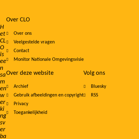
Over CLO
Footer
H
et
Over ons
navigation
CL
Veelgestelde vragen
O
Contact
is
Monitor Nationale Omgevingsvisie
ee
n
Over deze website
Volg ons
sa
m
Archief
Bluesky
en
w
Gebruik afbeeldingen en copyright
RSS
er
Privacy
ki
Toegankelijkheid
ng
sv
er
ba