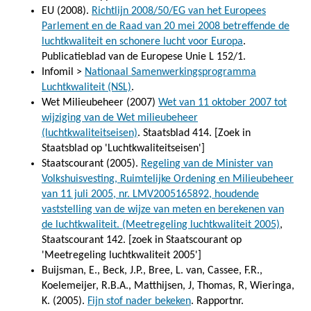
EU (2008).
Richtlijn 2008/50/EG van het Europees
Parlement en de Raad van 20 mei 2008 betreffende de
luchtkwaliteit en schonere lucht voor Europa
.
Publicatieblad van de Europese Unie L 152/1.
Infomil >
Nationaal Samenwerkingsprogramma
Luchtkwaliteit (NSL)
.
Wet Milieubeheer (2007)
Wet van 11 oktober 2007 tot
wijziging van de Wet milieubeheer
(luchtkwaliteitseisen)
. Staatsblad 414. [Zoek in
Staatsblad op 'Luchtkwaliteitseisen']
Staatscourant (2005).
Regeling van de Minister van
Volkshuisvesting, Ruimtelijke Ordening en Milieubeheer
van 11 juli 2005, nr. LMV2005165892, houdende
vaststelling van de wijze van meten en berekenen van
de luchtkwaliteit. (Meetregeling luchtkwaliteit 2005)
,
Staatscourant 142. [zoek in Staatscourant op
'Meetregeling luchtkwaliteit 2005']
Buijsman, E., Beck, J.P., Bree, L. van, Cassee, F.R.,
Koelemeijer, R.B.A., Matthijsen, J, Thomas, R, Wieringa,
K. (2005).
Fijn stof nader bekeken
. Rapportnr.