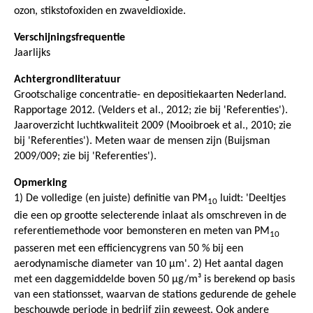
ozon, stikstofoxiden en zwaveldioxide.
Verschijningsfrequentie
Jaarlijks
Achtergrondliteratuur
Grootschalige concentratie- en depositiekaarten Nederland.
Rapportage 2012. (Velders et al., 2012; zie bij 'Referenties').
Jaaroverzicht luchtkwaliteit 2009 (Mooibroek et al., 2010; zie
bij 'Referenties'). Meten waar de mensen zijn (Buijsman
2009/009; zie bij 'Referenties').
Opmerking
1) De volledige (en juiste) definitie van PM
luidt: 'Deeltjes
10
die een op grootte selecterende inlaat als omschreven in de
referentiemethode voor bemonsteren en meten van PM
10
passeren met een efficiencygrens van 50 % bij een
aerodynamische diameter van 10 μm'. 2) Het aantal dagen
met een daggemiddelde boven 50 µg/m³ is berekend op basis
van een stationsset, waarvan de stations gedurende de gehele
beschouwde periode in bedrijf zijn geweest. Ook andere