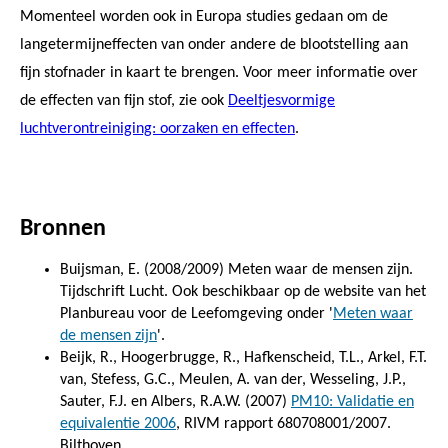
Momenteel worden ook in Europa studies gedaan om de
langetermijneffecten van onder andere de blootstelling aan
fijn stofnader in kaart te brengen. Voor meer informatie over
de effecten van fijn stof, zie ook
Deeltjesvormige
luchtverontreiniging: oorzaken en effecten
.
Bronnen
Buijsman, E. (2008/2009) Meten waar de mensen zijn.
Tijdschrift Lucht. Ook beschikbaar op de website van het
Planbureau voor de Leefomgeving onder '
Meten waar
de mensen zijn
'.
Beijk, R., Hoogerbrugge, R., Hafkenscheid, T.L., Arkel, F.T.
van, Stefess, G.C., Meulen, A. van der, Wesseling, J.P.,
Sauter, F.J. en Albers, R.A.W. (2007)
PM10: Validatie en
equivalentie 2006
, RIVM rapport 680708001/2007.
Bilthoven.