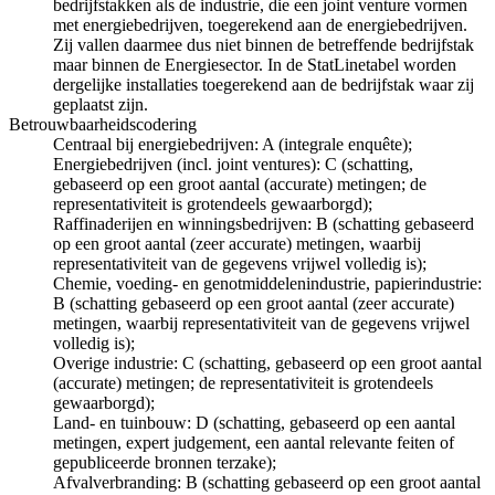
bedrijfstakken als de industrie, die een joint venture vormen
met energiebedrijven, toegerekend aan de energiebedrijven.
Zij vallen daarmee dus niet binnen de betreffende bedrijfstak
maar binnen de Energiesector. In de StatLinetabel worden
dergelijke installaties toegerekend aan de bedrijfstak waar zij
geplaatst zijn.
Betrouwbaarheidscodering
Centraal bij energiebedrijven: A (integrale enquête);
Energiebedrijven (incl. joint ventures): C (schatting,
gebaseerd op een groot aantal (accurate) metingen; de
representativiteit is grotendeels gewaarborgd);
Raffinaderijen en winningsbedrijven: B (schatting gebaseerd
op een groot aantal (zeer accurate) metingen, waarbij
representativiteit van de gegevens vrijwel volledig is);
Chemie, voeding- en genotmiddelenindustrie, papierindustrie:
B (schatting gebaseerd op een groot aantal (zeer accurate)
metingen, waarbij representativiteit van de gegevens vrijwel
volledig is);
Overige industrie: C (schatting, gebaseerd op een groot aantal
(accurate) metingen; de representativiteit is grotendeels
gewaarborgd);
Land- en tuinbouw: D (schatting, gebaseerd op een aantal
metingen, expert judgement, een aantal relevante feiten of
gepubliceerde bronnen terzake);
Afvalverbranding: B (schatting gebaseerd op een groot aantal