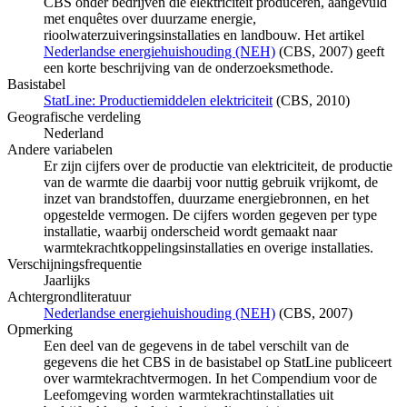
CBS onder bedrijven die elektriciteit produceren, aangevuld
met enquêtes over duurzame energie,
rioolwaterzuiveringsinstallaties en landbouw. Het artikel
Nederlandse energiehuishouding (NEH)
(CBS, 2007) geeft
een korte beschrijving van de onderzoeksmethode.
Basistabel
StatLine: Productiemiddelen elektriciteit
(CBS, 2010)
Geografische verdeling
Nederland
Andere variabelen
Er zijn cijfers over de productie van elektriciteit, de productie
van de warmte die daarbij voor nuttig gebruik vrijkomt, de
inzet van brandstoffen, duurzame energiebronnen, en het
opgestelde vermogen. De cijfers worden gegeven per type
installatie, waarbij onderscheid wordt gemaakt naar
warmtekrachtkoppelingsinstallaties en overige installaties.
Verschijningsfrequentie
Jaarlijks
Achtergrondliteratuur
Nederlandse energiehuishouding (NEH)
(CBS, 2007)
Opmerking
Een deel van de gegevens in de tabel verschilt van de
gegevens die het CBS in de basistabel op StatLine publiceert
over warmtekrachtvermogen. In het Compendium voor de
Leefomgeving worden warmtekrachtinstallaties uit