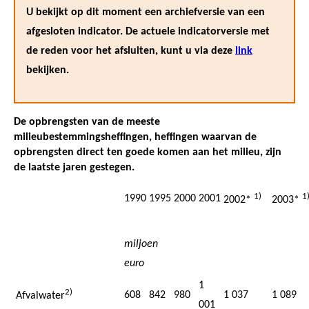
U bekijkt op dit moment een archiefversie van een
afgesloten indicator. De actuele indicatorversie met
de reden voor het afsluiten, kunt u via deze
link
bekijken.
De opbrengsten van de meeste
milieubestemmingsheffingen, heffingen waarvan de
opbrengsten direct ten goede komen aan het milieu, zijn
de laatste jaren gestegen.
1)
1
1990
1995
2000
2001
2002*
2003*
miljoen
euro
1
2)
608
842
980
1 037
1 089
Afvalwater
001