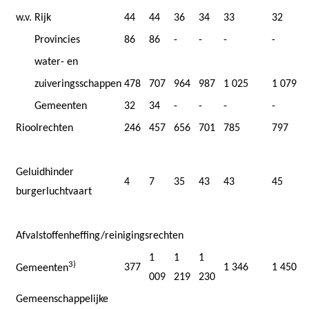
w.v.
Rijk
44
44
36
34
33
32
Provincies
86
86
-
-
-
-
water- en
zuiveringsschappen
478
707
964
987
1 025
1 079
Gemeenten
32
34
-
-
-
-
Rioolrechten
246
457
656
701
785
797
Geluidhinder
4
7
35
43
43
45
burgerluchtvaart
Afvalstoffenheffing/reinigingsrechten
1
1
1
3)
377
1 346
1 450
Gemeenten
009
219
230
Gemeenschappelijke