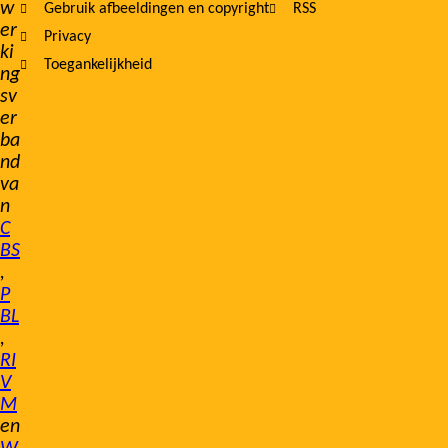
w
Gebruik afbeeldingen en copyright
RSS
er
Privacy
ki
Toegankelijkheid
ng
sv
er
ba
nd
va
n
C
BS
,
P
BL
,
RI
V
M
en