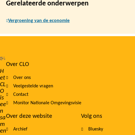
Gerelateerde onderwerpen
Vergroening van de economie
Over CLO
Footer
H
et
Over ons
navigation
CL
Veelgestelde vragen
O
Contact
is
Monitor Nationale Omgevingsvisie
ee
n
Over deze website
Volg ons
sa
m
Archief
Bluesky
en