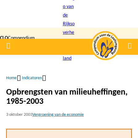
Overslaan
en
naar
de
CLO
Compendium
inhoud
Home
Men
gaan
|
voor de
Leefomgeving
Home
Indicatoren
Kruimelpad
Opbrengsten van milieuheffingen,
1985-2003
3 oktober 2003
Vergroening van de economie