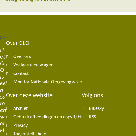
Over CLO
Footer
H
et
Over ons
navigation
CL
Veelgestelde vragen
O
Contact
is
Monitor Nationale Omgevingsvisie
ee
n
Over deze website
Volg ons
sa
m
Archief
Bluesky
en
w
Gebruik afbeeldingen en copyright
RSS
er
Privacy
ki
Toegankelijkheid