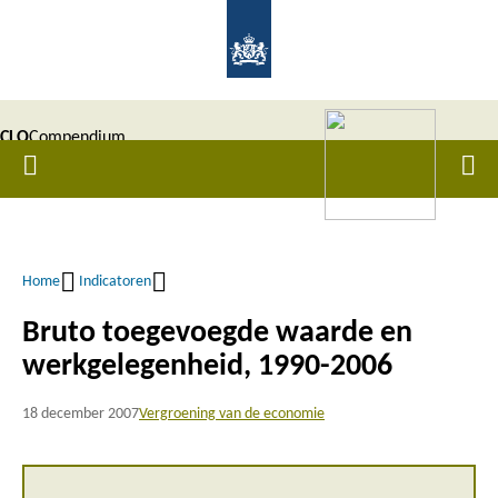
Overslaan
en
naar
de
CLO
Compendium
inhoud
Home
Men
gaan
|
voor de
Leefomgeving
Home
Indicatoren
Kruimelpad
Bruto toegevoegde waarde en
werkgelegenheid, 1990-2006
18 december 2007
Vergroening van de economie