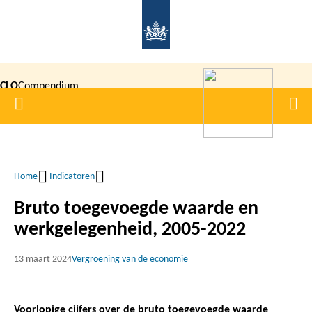
Overslaan
en
naar
de
CLO
Compendium
inhoud
Home
Men
gaan
|
voor de
Leefomgeving
Home
Indicatoren
Kruimelpad
Bruto toegevoegde waarde en
werkgelegenheid, 2005-2022
13 maart 2024
Vergroening van de economie
Voorlopige cijfers over de bruto toegevoegde waarde