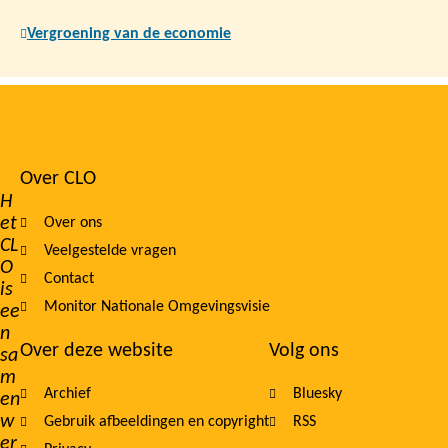
Vergroening van de economie
Over CLO
Footer
H
et
Over ons
navigation
CL
Veelgestelde vragen
O
Contact
is
Monitor Nationale Omgevingsvisie
ee
n
Over deze website
Volg ons
sa
m
Archief
Bluesky
en
w
Gebruik afbeeldingen en copyright
RSS
er