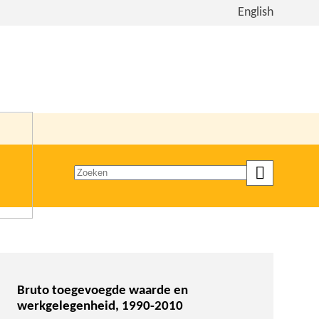
Bekijk
English
de
site
in
het
Engels
Zoeken
op
trefwoord
Bruto toegevoegde waarde en
werkgelegenheid, 1990-2010