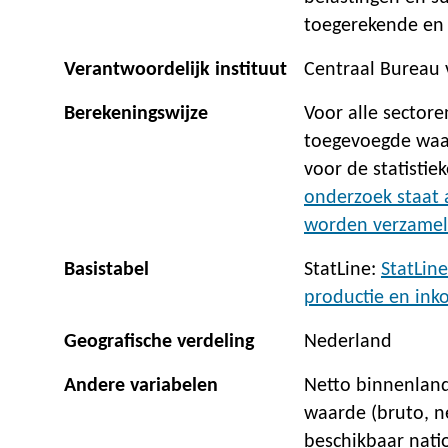
toegerekende en
Verantwoordelijk instituut
Centraal Bureau v
Berekeningswijze
Voor alle sector
toegevoegde waar
voor de statistie
onderzoek staat
worden verzame
Basistabel
StatLine:
StatLin
productie en ink
Geografische verdeling
Nederland
Andere variabelen
Netto binnenland
waarde (bruto, ne
beschikbaar nati