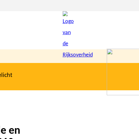
licht
e en