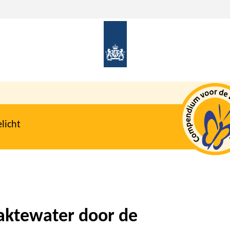
licht
laktewater door de