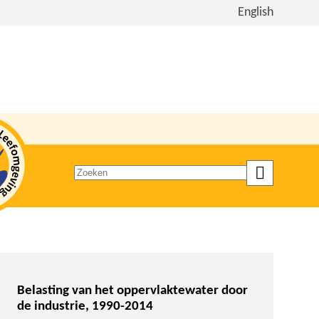
Bekijk
English
de
site
in
het
Engels
Zoeken
op
trefwoord
Belasting van het oppervlaktewater door
de industrie, 1990-2014