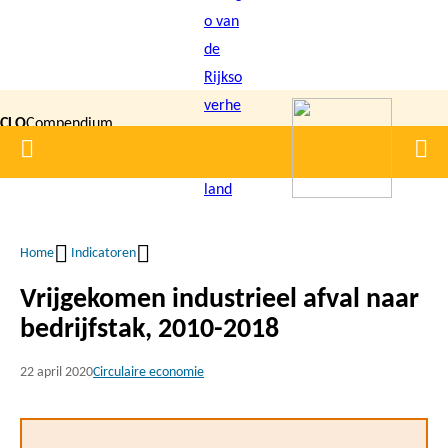
Overslaan
en
naar
de
CLO
Compendium
inhoud
Home
Men
gaan
|
voor de
Leefomgeving
Home
Indicatoren
Kruimelpad
Vrijgekomen industrieel afval naar
bedrijfstak, 2010-2018
22 april 2020
Circulaire economie