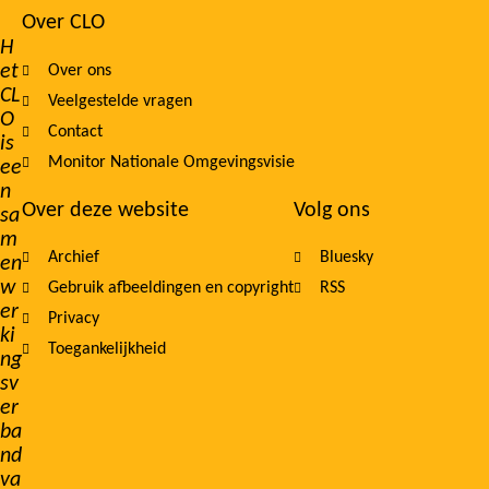
Over CLO
Footer
H
et
Over ons
navigation
CL
Veelgestelde vragen
O
Contact
is
Monitor Nationale Omgevingsvisie
ee
n
Over deze website
Volg ons
sa
m
Archief
Bluesky
en
w
Gebruik afbeeldingen en copyright
RSS
er
Privacy
ki
Toegankelijkheid
ng
sv
er
ba
nd
va