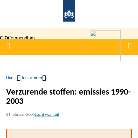
Overslaan
en
naar
de
CLO
Compendium
inhoud
Home
Men
gaan
|
voor de
Leefomgeving
Home
Indicatoren
Kruimelpad
Verzurende stoffen: emissies 1990-
2003
21 februari 2005
Luchtkwaliteit