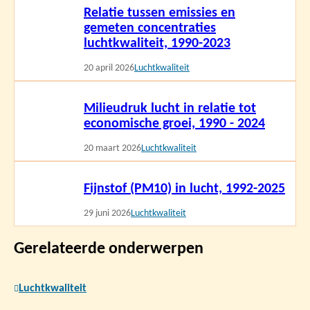
Relatie tussen emissies en
meer
gemeten concentraties
luchtkwaliteit, 1990-2023
20 april 2026
Luchtkwaliteit
Lees
Milieudruk lucht in relatie tot
meer
economische groei, 1990 - 2024
20 maart 2026
Luchtkwaliteit
Lees
Fijnstof (PM10) in lucht, 1992-2025
meer
29 juni 2026
Luchtkwaliteit
Gerelateerde onderwerpen
Luchtkwaliteit