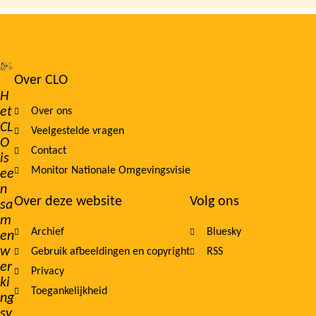
Over CLO
Footer
H
et
Over ons
navigation
CL
Veelgestelde vragen
O
Contact
is
Monitor Nationale Omgevingsvisie
ee
n
Over deze website
Volg ons
sa
m
Archief
Bluesky
en
w
Gebruik afbeeldingen en copyright
RSS
er
Privacy
ki
Toegankelijkheid
ng
sv